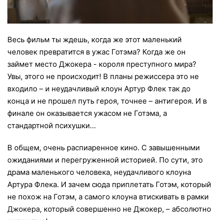
Весь фильм ты ждешь, когда же этот маленький
человек превратится в ужас Готэма? Когда же он
займет место Джокера - короля преступного мира?
Увы, этого не происходит! В планы режиссера это не
входило – и неудачливый клоун Артур Флек так до
конца и не прошел путь героя, точнее – антигероя. И в
финале он оказывается ужасом не Готэма, а
стандартной психушки…
В общем, очень распиаренное кино. С завышенными
ожиданиями и перегруженной историей. По сути, это
драма маленького человека, неудачливого клоуна
Артура Флека. И зачем сюда приплетать Готэм, который
не похож на Готэм, а самого клоуна втискивать в рамки
Джокера, который совершенно не Джокер, – абсолютно