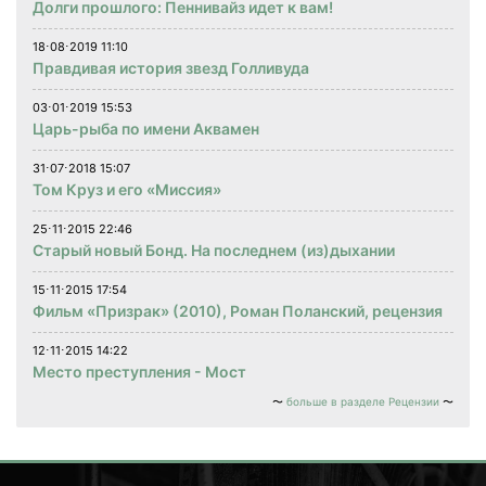
Долги прошлого: Пеннивайз идет к вам!
18⋅08⋅2019 11:10
Правдивая история звезд Голливуда
03⋅01⋅2019 15:53
Царь-рыба по имени Аквамен
31⋅07⋅2018 15:07
Том Круз и его «Миссия»
25⋅11⋅2015 22:46
Старый новый Бонд. На последнем (из)дыхании
15⋅11⋅2015 17:54
Фильм «Призрак» (2010), Роман Поланский, рецензия
12⋅11⋅2015 14:22
Место преступления - Мост
больше в разделе Рецензии