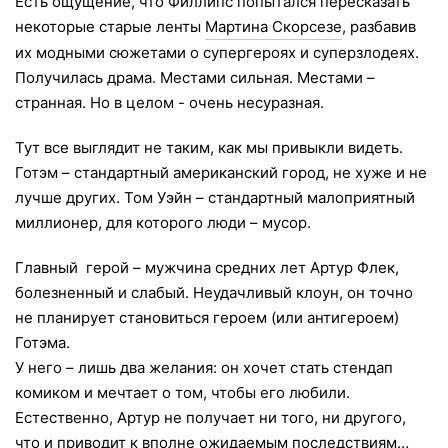
Есть ощущение, что Филлипс попытался пересказать
некоторые старые ленты
Мартина Скорсезе
, разбавив
их модными сюжетами о супергероях и суперзлодеях.
Получилась драма. Местами сильная. Местами –
странная. Но в целом - очень несуразная.
Тут все выглядит не таким, как мы привыкли видеть.
Готэм – стандартный американский город, не хуже и не
лучше других. Том Уэйн – стандартный малоприятный
миллионер, для которого люди – мусор.
Главный герой – мужчина средних лет Артур Флек,
болезненный и слабый. Неудачливый клоун, он точно
не планирует становиться героем (или антигероем)
Готэма.
У него – лишь два желания: он хочет стать стендап
комиком и мечтает о том, чтобы его любили.
Естественно, Артур не получает ни того, ни другого,
что и приводит к вполне ожидаемым последствиям…