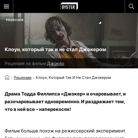
РЕЦЕНЗИИ
Клоун, который так и не стал Джокером
Рецензия на фильм
Джокер
Рецензии
Клоун, Который Так И Не Стал Джокером
Драма Тодда Филлипса «Джокер» и очаровывает, и
разочаровывает одновременно. И раздражает тем,
что в ней все – наперекосяк!
Фильм больше похож на режиссерский эксперимент.