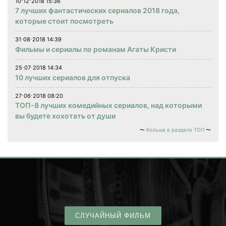
10⋅12⋅2018 15:36
7 лучших фантастических сериалов 2018 года,
которые стоит посмотреть
31⋅08⋅2018 14:39
Фильмы и сериалы по романам Агаты Кристи
25⋅07⋅2018 14:34
10 лучших сериалов для отпуска
27⋅06⋅2018 08:20
ТОП-8 лучших комедийных сериалов, над которыми
вы будете хохотать от души
больше в разделе ТОП
СЛУЧАЙНЫЙ ФИЛЬМ