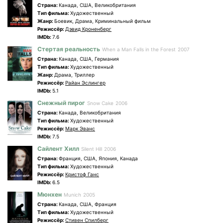
Страна:
Канада, США, Великобритания
Tип фильма:
Художественный
Жанр:
Боевик, Драма, Криминальный фильм
Режиссёр:
Дэвид Кроненберг
IMDb:
7.6
Стертая реальность
When a Man Falls in the Forest
2007
Страна:
Канада, США, Германия
Tип фильма:
Художественный
Жанр:
Драма, Триллер
Режиссёр:
Райан Эслингер
IMDb:
5.1
Снежный пирог
Snow Cake
2006
Страна:
Канада, Великобритания
Tип фильма:
Художественный
Режиссёр:
Марк Эванс
IMDb:
7.5
Сайлент Хилл
Silent Hill
2006
Страна:
Франция, США, Япония, Канада
Tип фильма:
Художественный
Режиссёр:
Кристоф Ганс
IMDb:
6.5
Мюнхен
Munich
2005
Страна:
Канада, США, Франция
Tип фильма:
Художественный
Режиссёр:
Стивен Спилберг