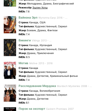
Жанр:
Мелодрама, Драма, Биографический
Режиссёр:
Эшлин Уолш
IMDb:
7.6
Вайнона Эрп
Wynonna Earp
2016 - ...
Страна:
Канада, США
Tип фильма:
Художественный, Сериал
Жанр:
Боевик, Драма, Фэнтези
IMDb:
7.4
Викинги
Vikings
2013 - ...
Страна:
Канада, Ирландия
Tип фильма:
Художественный, Сериал
Жанр:
Драма, Приключения
IMDb:
8.5
Мотив
Motive
2013 - 2016
Страна:
Канада
Tип фильма:
Художественный, Сериал
Жанр:
Драма, Детектив, Криминальный фильм
IMDb:
7.4
Расследование Мердока
Murdoch Mysteries
2008 - ...
Страна:
Канада, Великобритания
Tип фильма:
Художественный, Сериал
Жанр:
Драма, Детектив
IMDb:
8.1
Порок на экспорт
Eastern Promises
2007