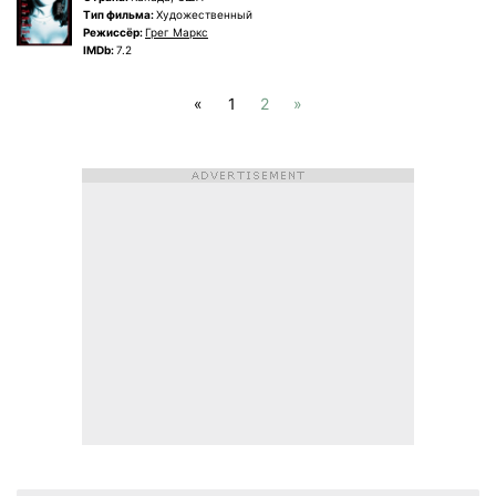
Tип фильма:
Художественный
Режиссёр:
Грег Маркс
IMDb:
7.2
«
1
2
»