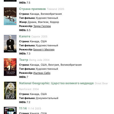
IMDb:
7.5
Страна приливов
Tideland
2005
Страна:
Канада, Великобритания
Tип фильма:
Художественный
Жанр:
Драма, Фэнтези, Хоррор
Режиссёр:
Терри Гиллем
IMDb:
6.5
Капоте
Capote
2005
Страна:
Канада, США
Tип фильма:
Художественный
Режиссёр:
Беннетт Миллер
IMDb:
7.3
Театр
Being Julia
2004
Страна:
Канада, США, Венгрия, Великобритания
Tип фильма:
Художественный
Режиссёр:
Иштван Сабо
IMDb:
7
National Geographic: Царство великого медведя
Great Bear
Rainforest
2004
Страна:
Канада, США
Tип фильма:
Документальный
IMDb:
7.2
11:14
11:14
2003
Страна:
Канада, США