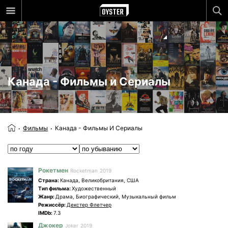
Канада - Фильмы и Сериалы
Фильмы
Канада - Фильмы И Сериалы
Рокетмен
Rocketman
2019
Страна:
Канада, Великобритания, США
Tип фильма:
Художественный
Жанр:
Драма, Биографический, Музыкальный фильм
Режиссёр:
Декстер Флетчер
IMDb:
7.3
Джокер
Joker
2019