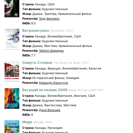
Страна:
Канада, США
Tип фильма:
Художественный
Жанр:
Драма, Триллер, Криминальный фильм
Режиссёр:
Тодд Филлипс
IMDb:
8.5
Ветреная река
Wind River
2017
Страна:
Канада, Великобритания, США
Tип фильма:
Художественный
Жанр:
Драма, Мистика, Криминальный фильм
Режиссёр:
Тейлор Шеридан
IMDb:
7.7
Смерть Сталина
The Death of Stalin
2017
Страна:
Канада, Франция, Великобритания, Бельгия
Tип фильма:
Художественный
Жанр:
Исторический фильм, Комедия
Режиссёр:
Армандо Ианнуччи
Бегущий по лезвию 2049
Blade Runner 2049
2017
Страна:
Канада, Великобритания, Венгрия, США
Tип фильма:
Художественный
Жанр:
Драма, Фантастика, Мистика
Режиссёр:
Дени Вильнев
IMDb:
8
Моди
Maudie
2016
Страна:
Канада, Ирландия
Tип фильма:
Художественный