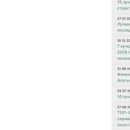
15 лу
страс
27⋅01⋅2
Лучши
после
10⋅12⋅2
7 луч
2018 
посмо
31⋅08⋅2
Фильм
Агаты
25⋅07⋅2
10 лу
27⋅06⋅2
ТОП-8
сериа
хохот