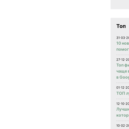
Топ
31⋅03⋅2
10 но
помог
27⋅12⋅2
Топ ф
чаще 
в Goog
01⋅12⋅2
ТОП л
12⋅10⋅20
Лучши
котор
10⋅02⋅2