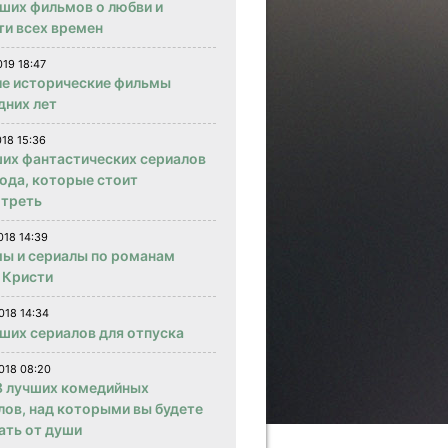
чших фильмов о любви и
ти всех времен
019 18:47
е исторические фильмы
дних лет
018 15:36
ших фантастических сериалов
года, которые стоит
треть
018 14:39
ы и сериалы по романам
 Кристи
018 14:34
чших сериалов для отпуска
018 08:20
 лучших комедийных
лов, над которыми вы будете
ать от души