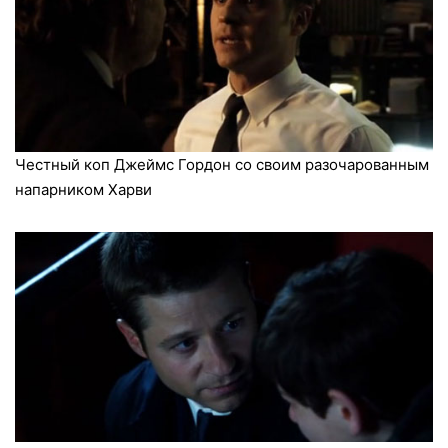
Честный коп Джеймс Гордон со своим разочарованным
напарником Харви