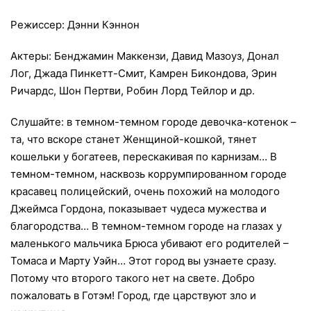
Режиссер: Дэнни Кэннон
Актеры: Бенджамин Маккензи, Давид Мазоуз, Донал
Лог, Джада Пинкетт-Смит, Камрен Бикондова, Эрин
Ричардс, Шон Пертви, Робин Лорд Тейлор и др.
Слушайте: в темном-темном городе девочка-котенок –
та, что вскоре станет Женщиной-кошкой, тянет
кошельки у богатеев, перескакивая по карнизам… В
темном-темном, насквозь коррумпированном городе
красавец полицейский, очень похожий на молодого
Джеймса Гордона, показывает чудеса мужества и
благородства… В темном-темном городе на глазах у
маленького мальчика Брюса убивают его родителей –
Томаса и Марту Уэйн… Этот город вы узнаете сразу.
Потому что второго такого нет на свете. Добро
пожаловать в Готэм! Город, где царствуют зло и