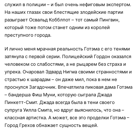
служил в полиции – и был очень нефиговым экспертом.
На наших глазах свои блестящие злодейские партии
разыграет Освальд Кобблпот – тот самый Пингвин,
который тоже потом станет одним из королей
преступного города.
И лично меня мрачная реальность Готэма с его тенями
затянула с первой серии. Полицейский Гордон оказался
человеком со слабостями, а не рыцарем без страха и
упрека. Очаровал Эдвард Нигма своими странностями и
страстью к шарадам – он даже мил, пока в нем не
проснулся Загадочник. Впечатлила пиковая дама Готэма
– бандерша Фиш Муни, которую сыграла Джада
Пинкетт-Смит. Джада всегда была в тени своего
супруга Уилла Смита, но вдруг выяснилось, что она –
классная артистка. А может, все это проделки Готэма –
Город Грехов обнажает сущность вещей.