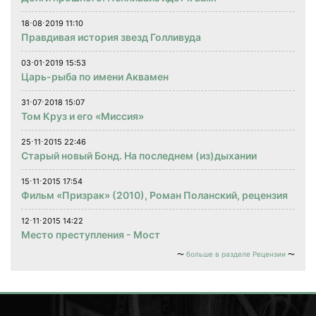
18⋅08⋅2019 11:10
Правдивая история звезд Голливуда
03⋅01⋅2019 15:53
Царь-рыба по имени Аквамен
31⋅07⋅2018 15:07
Том Круз и его «Миссия»
25⋅11⋅2015 22:46
Старый новый Бонд. На последнем (из)дыхании
15⋅11⋅2015 17:54
Фильм «Призрак» (2010), Роман Поланский, рецензия
12⋅11⋅2015 14:22
Место преступления - Мост
больше в разделе Рецензии