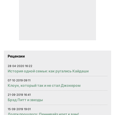
Рецензии
28⋅04⋅2020 16:22
История одной семьи: как ругались Кайдаши
07⋅10⋅2019 09:11
Клоун, который так и не стал Джокером
21⋅09⋅2019 16:41
Брэд Питт и звезды
15⋅09⋅2019 19:01
Долги прошлого: Пеннивайз идет к вам!