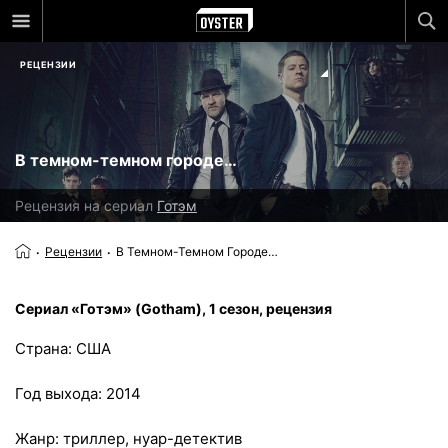
РЕЦЕНЗИИ
В темном-темном городе…
Рецензия на сериал
Готэм
Рецензии
В Темном-Темном Городе…
Сериал «Готэм» (Gotham), 1 сезон, рецензия
Страна: США
Год выхода: 2014
Жанр: триллер, нуар-детектив