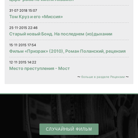
31⋅07⋅2018 15:07
Том Круз и его «Миссия»
25⋅11⋅2015 22:46
Старый новый Бонд. На последнем (из)дыхании
15⋅11⋅2015 17:54
Фильм «Призрак» (2010), Роман Поланский, рецензия
12⋅11⋅2015 14:22
Место преступления - Мост
больше в разделе Рецензии
СЛУЧАЙНЫЙ ФИЛЬМ