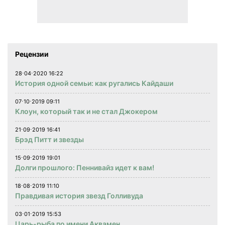
Рецензии
28⋅04⋅2020 16:22
История одной семьи: как ругались Кайдаши
07⋅10⋅2019 09:11
Клоун, который так и не стал Джокером
21⋅09⋅2019 16:41
Брэд Питт и звезды
15⋅09⋅2019 19:01
Долги прошлого: Пеннивайз идет к вам!
18⋅08⋅2019 11:10
Правдивая история звезд Голливуда
03⋅01⋅2019 15:53
Царь-рыба по имени Аквамен