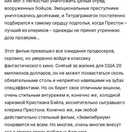
них мог с легкостью уничтожить целый отряд
вооруженных бойцов. Эмоциональные преступники
уничтожались десятками, и Тетраграматон постепенно
подбирался к самому сердцу подполья, когда Престон –
лучший из клериков – однажды не принял утреннюю
дозу прозиума…
Этот фильм превзошел все ожидания продюсеров,
скромно, но уверенно войдя в классику
фантастического кино. Снятый за жалкие для США 20
миллионов долларов, он не может похвастаться сколь
обязательными столь и неприятно навязшими на зубах
спецэффектами. Но он берет свое отличным экшном,
очень стильным антуражем и, конечно же, холодной
харизмой Кристиана Бэйла, восхитительно сыгравшего
клерика Престона. Конечно же, как любой
действительно стильный фильм, «Эквилибриум»
понравится не всем. Но многие, очень многие внесут
его в список своих любимых фильмов.