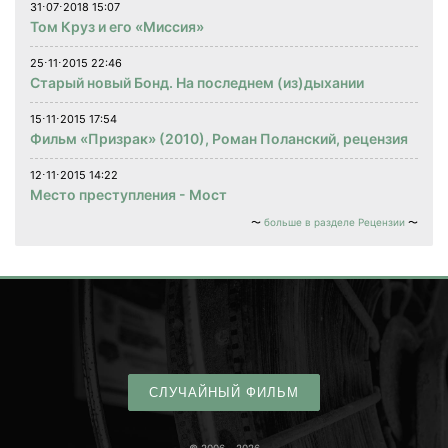
31⋅07⋅2018 15:07
Том Круз и его «Миссия»
25⋅11⋅2015 22:46
Старый новый Бонд. На последнем (из)дыхании
15⋅11⋅2015 17:54
Фильм «Призрак» (2010), Роман Поланский, рецензия
12⋅11⋅2015 14:22
Место преступления - Мост
больше в разделе Рецензии
СЛУЧАЙНЫЙ ФИЛЬМ