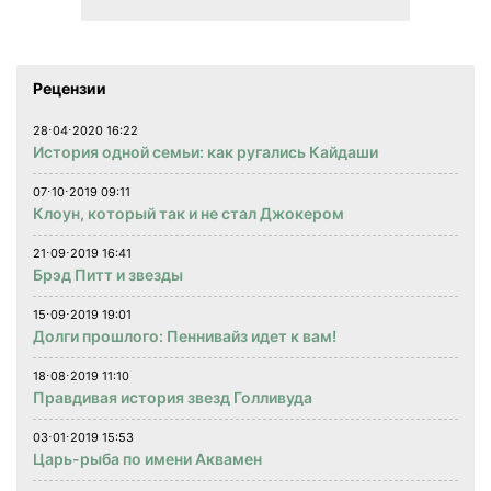
Рецензии
28⋅04⋅2020 16:22
История одной семьи: как ругались Кайдаши
07⋅10⋅2019 09:11
Клоун, который так и не стал Джокером
21⋅09⋅2019 16:41
Брэд Питт и звезды
15⋅09⋅2019 19:01
Долги прошлого: Пеннивайз идет к вам!
18⋅08⋅2019 11:10
Правдивая история звезд Голливуда
03⋅01⋅2019 15:53
Царь-рыба по имени Аквамен