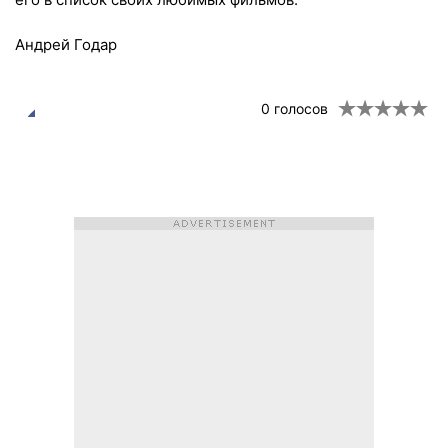
Андрей Годар
0
голосов