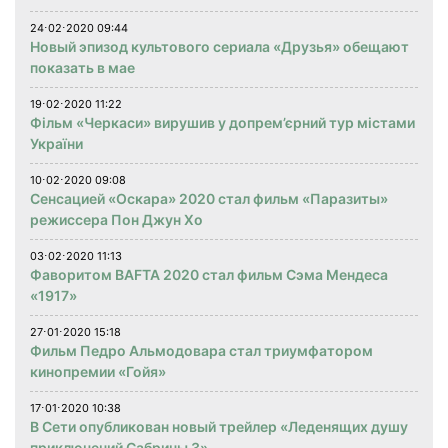
24⋅02⋅2020 09:44
Новый эпизод культового сериала «Друзья» обещают
показать в мае
19⋅02⋅2020 11:22
Фільм «Черкаси» вирушив у допрем’єрний тур містами
України
10⋅02⋅2020 09:08
Сенсацией «Оскара» 2020 стал фильм «Паразиты»
режиссера Пон Джун Хо
03⋅02⋅2020 11:13
Фаворитом BAFTA 2020 стал фильм Сэма Мендеса
«1917»
27⋅01⋅2020 15:18
Фильм Педро Альмодовара стал триумфатором
кинопремии «Гойя»
17⋅01⋅2020 10:38
В Сети опубликован новый трейлер «Леденящих душу
приключений Сабрины 3»