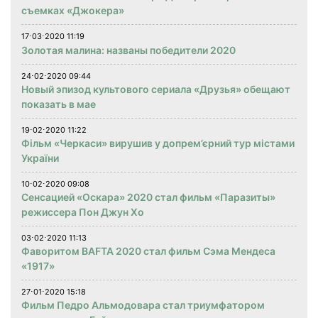
съемках «Джокера»
17⋅03⋅2020 11:19
Золотая малина: названы победители 2020
24⋅02⋅2020 09:44
Новый эпизод культового сериала «Друзья» обещают
показать в мае
19⋅02⋅2020 11:22
Фільм «Черкаси» вирушив у допрем’єрний тур містами
України
10⋅02⋅2020 09:08
Сенсацией «Оскара» 2020 стал фильм «Паразиты»
режиссера Пон Джун Хо
03⋅02⋅2020 11:13
Фаворитом BAFTA 2020 стал фильм Сэма Мендеса
«1917»
27⋅01⋅2020 15:18
Фильм Педро Альмодовара стал триумфатором