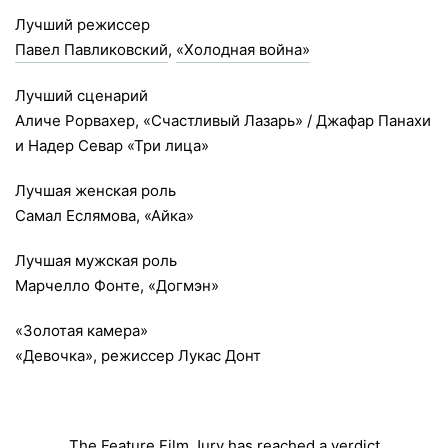
Лучший режиссер
Павел Павликовский
,
«Холодная война»
Лучший сценарий
Аличе Рорвахер, «Счастливый Лазарь» / Джафар Панахи
и Надер Севар «Три лица»
Лучшая женская роль
Самал Еслямова, «Айка»
Лучшая мужская роль
Марчелло Фонте, «Догмэн»
«Золотая камера»
«Девочка», режиссер Лукас Донт
The Feature Film Jury has reached a verdict