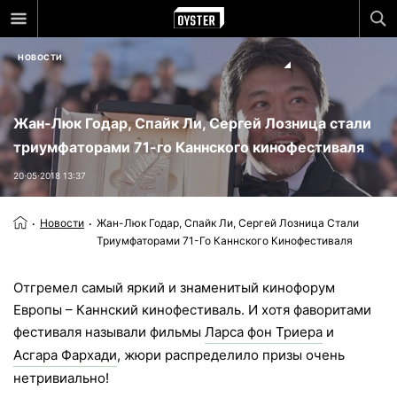
НОВОСТИ
Жан-Люк Годар, Спайк Ли, Сергей Лозница стали
триумфаторами 71-го Каннского кинофестиваля
20⋅05⋅2018 13:37
Новости
Жан-Люк Годар, Спайк Ли, Сергей Лозница Стали
Триумфаторами 71-Го Каннского Кинофестиваля
Отгремел самый яркий и знаменитый кинофорум
Европы – Каннский кинофестиваль. И хотя фаворитами
фестиваля называли фильмы
Ларса фон Триера
и
Асгара Фархади
, жюри распределило призы очень
нетривиально!