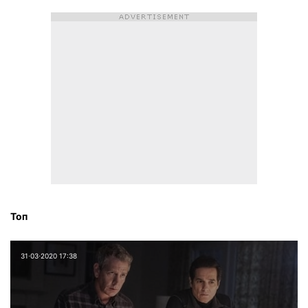
Топ
31⋅03⋅2020 17:38