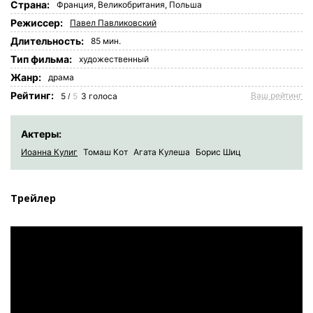
Страна:
Франция
,
Великобритания
,
Польша
Режиссер:
Павел Павликовский
Длительность:
85 мин.
Tип фильма:
художественный
Жанр:
драма
Рейтинг:
Ваш рейтинг
5
5
3
голоса
/
Актеры:
Иоанна Кулиг
Томаш Кот
Агата Кулеша
Борис Шиц
Трейлер