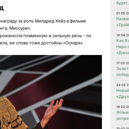
будет
нд
01⋅05⋅2
Назва
награду за роль Милдред Хейз в фильме
«Трай
нга, Миссури»
.
роизнесла пламенную и сильную речь - по
14⋅04⋅2
Как Х
а, ее слова тоже достойны «Оскара».
Ниро 
«Джо
17⋅03⋅2
Золот
побед
24⋅02⋅2
Новый
«Друз
19⋅02⋅2
Фільм
допре
10⋅02⋅2