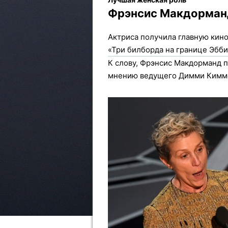
Фрэнсис Макдорма
Актриса получила главную кино
«Три билборда на границе Эбби
К слову, Фрэнсис Макдорманд п
мнению ведущего Димми Киммел