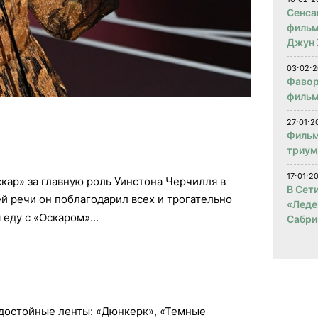
Сенса
фильм
Джун 
03⋅02⋅2
Фавор
фильм
27⋅01⋅2
Фильм
триум
17⋅01⋅2
кар» за главную роль Уинстона Черчилля в
В Сет
оей речи он поблагодарил всех и трогательно
«Леде
 еду с «Оскаром»...
Сабри
 достойные ленты: «Дюнкерк», «Темные