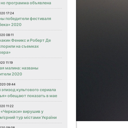
, но программа объявлена
020 17:24
ны победители фестиваля
бека» 2020
020 08:11
оакин Феникс и Роберт Де
спорили на съемках
кера»
020 11:19
ая малина: названы
ители 2020
020 09:44
 эпизод культового сериала
ья» обещают показать в мае
020 11:22
 «Черкаси» вирушив у
м’єрний тур містами України
020 09:08