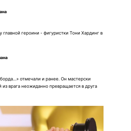
ана
 главной героини - фигуристки Тони Хардинг в
лана
лборда…» отмечали и ранее. Он мастерски
й из врага неожиданно превращается в друга