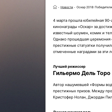
Новости
Оскар 2018: Победител
4 марта прошла юбилейная 90-
кинонаграды «Оскар» за достиж
известный шоумен, комик и т
Однако прошедшая церемония о
престижные статуэтки получил
отмеченные наградами за эти л
Лучший режиссер
Гильермо Дель Торо
Автор нашумевшей «Формы воды
престижных призов. Между про
Кристофер Нолан, Джордан Пил,
Лучшая женская роль