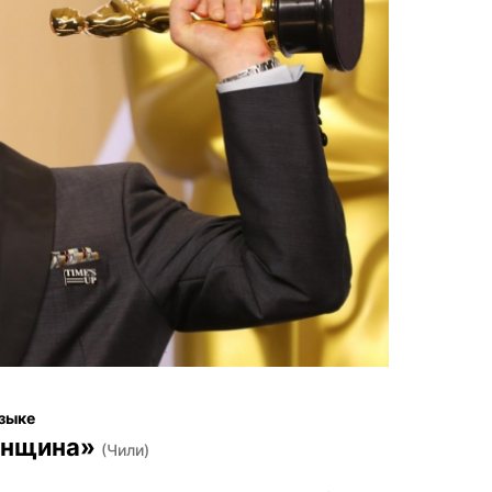
зыке
енщина»
(Чили)