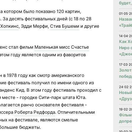
будет
а котором было показано 120 картин,
01⋅05⋅2
. За десять фестивальных дней (с 18 по 28
Назва
«Трай
 Хопкинс
, Эдди Мерфи,
Стив Бушеми
и другие
14⋅04⋅2
Как Х
енс стал фильм
Маленькая мисс Счастье
Ниро 
«Джо
этом году является одним из фаворитов
17⋅03⋅2
Золот
 в 1978 году как смотр американского
побед
ние фестиваль получил по имени одного из
24⋅02⋅2
анденс Кид. В этом году фестиваль проходил с
Новый
м месте - городке Сити-парк штата Юта.
«Друз
лагается ранчо основателя фестиваля -
19⋅02⋅2
иссера
Роберта Редфорда
. Отличительными
Фільм
ных на фестивале, являются смелые
допре
ебольшие бюджеты.
10⋅02⋅2