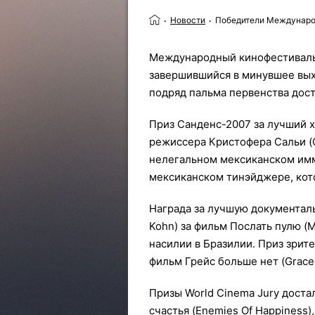
Новости
Победители Междунаро
Международный кинофестиваль 
завершившийся в минувшее вых
подряд пальма первенства дос
Приз Санденс-2007 за лучший 
режиссера Кристофера Сальи (Ch
нелегальном мексиканском имм
мексиканском тинэйджере, кот
Награда за лучшую документал
Kohn) за фильм Послать пулю (M
насилии в Бразилии. Приз зрит
фильм Грейс больше нет (Grace
Призы World Cinema Jury доста
счастья (Enemies Of Happiness),