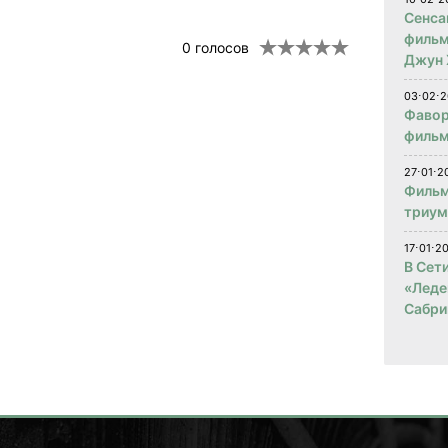
Сенса
фильм
0
голосов
Джун 
03⋅02⋅2
Фавор
фильм
27⋅01⋅2
Фильм
триум
17⋅01⋅2
В Сет
«Леде
Сабри