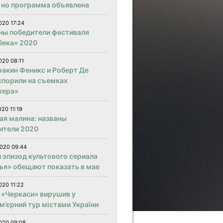
, но программа объявлена
020 17:24
ны победители фестиваля
бека» 2020
020 08:11
оакин Феникс и Роберт Де
спорили на съемках
кера»
020 11:19
ая малина: названы
ители 2020
020 09:44
 эпизод культового сериала
ья» обещают показать в мае
020 11:22
 «Черкаси» вирушив у
м’єрний тур містами України
020 09:08