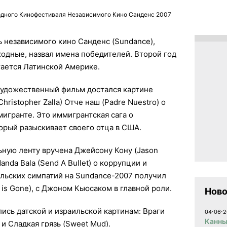
дного Кинофестиваля Независимого Кино Санденс 2007
независимого кино Санденс (Sundance),
одные, назвал имена победителей. Второй год
тается Латинской Америке.
художественный фильм достался картине
ristopher Zalla) Отче наш (Padre Nuestro) о
игранте. Это иммигрантская сага о
орый разыскивает своего отца в США.
ьную ленту вручена Джейсону Кону (Jason
anda Bala (Send A Bullet) о коррупции и
ельских симпатий на Sundance-2007 получил
 is Gone), с Джоном Кьюсаком в главной роли.
Ново
лись датской и израильской картинам: Враги
04⋅06⋅2
Канны
 и Сладкая грязь (Sweet Mud).