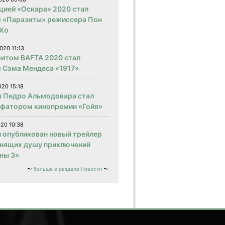
цией «Оскара» 2020 стал
 «Паразиты» режиссера Пон
Хо
020 11:13
итом BAFTA 2020 стал
 Сэма Мендеса «1917»
020 15:18
 Педро Альмодовара стал
фатором кинопремии «Гойя»
020 10:38
и опубликован новый трейлер
нящих душу приключений
ны 3»
больше в разделе Новости