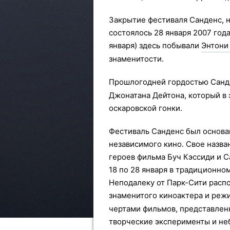
Закрытие фестиваля Санденс, н
состоялось 28 января 2007 года
января) здесь побывали
Энтони
знаменитости.
Прошлогодней гордостью Санд
Джонатана Дейтона, который в 
оскаровской гонки.
Фестиваль Санденс был основан
независимого кино. Свое назва
героев фильма Буч Кэссиди и С
18 по 28 января в традиционно
Неподалеку от Парк-Сити распо
знаменитого киноактера и реж
чертами фильмов, представлен
творческие эксперименты и н