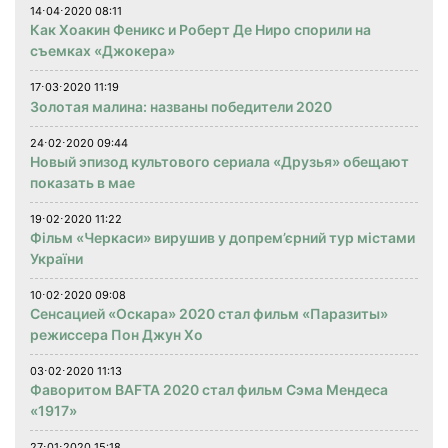
14⋅04⋅2020 08:11
Как Хоакин Феникс и Роберт Де Ниро спорили на
съемках «Джокера»
17⋅03⋅2020 11:19
Золотая малина: названы победители 2020
24⋅02⋅2020 09:44
Новый эпизод культового сериала «Друзья» обещают
показать в мае
19⋅02⋅2020 11:22
Фільм «Черкаси» вирушив у допрем’єрний тур містами
України
10⋅02⋅2020 09:08
Сенсацией «Оскара» 2020 стал фильм «Паразиты»
режиссера Пон Джун Хо
03⋅02⋅2020 11:13
Фаворитом BAFTA 2020 стал фильм Сэма Мендеса
«1917»
27⋅01⋅2020 15:18