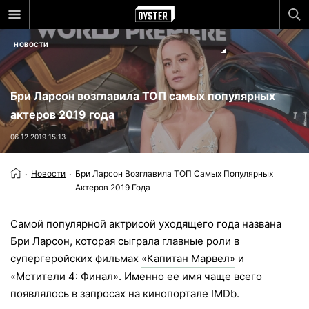
НОВОСТИ
Бри Ларсон возглавила ТОП самых популярных
актеров 2019 года
06⋅12⋅2019 15:13
Новости
Бри Ларсон Возглавила ТОП Самых Популярных
Актеров 2019 Года
Самой популярной актрисой уходящего года названа
Бри Ларсон, которая сыграла главные роли в
супергеройских фильмах
«Капитан Марвел»
и
«Мстители 4: Финал». Именно ее имя чаще всего
появлялось в запросах на кинопортале IMDb.