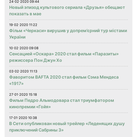
24⋅02⋅2020 09:44
Новый эпизод культового сериала «Друзья» обещают
показать в мае
19⋅02⋅2020 11:22
Фільм «Черкаси» вирушив у допрем’єрний тур містами
України
10⋅02⋅2020 09:08
Сенсацией «Оскара» 2020 стал фильм «Паразиты»
режиссера Пон Джун Хо
03⋅02⋅2020 11:13
Фаворитом BAFTA 2020 стал фильм Сэма Мендеса
«1917»
27⋅01⋅2020 15:18
Фильм Педро Альмодовара стал триумфатором
кинопремии «Гойя»
17⋅01⋅2020 10:38
В Сети опубликован новый трейлер «Леденящих душу
приключений Сабрины 3»