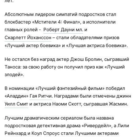
лет.
Абсолютным лидером симпатий подростков стал
блокбастер «Мстители 4: Финал», а исполнители
главных ролей -
Роберт Дауни мл.
и
Скарлетт Йоханссон
– стали обладателями призов
«Лучший актер боевика» и «Лучшая актриса боевика».
Не остался без наград актер Джош Бролин, сыгравший
Таноса: за свою работу он получил приз как «Лучший
злодей».
В номинации «Лучший фэнтезийный фильм» победил
«Аладдин»
Гая Ритчи
. Наградами были отмечены джинн
Уилл Смит
и актриса Наоми Скотт, сыгравшая Жасмин.
Лучшим драматическим сериалом была названа
подростковая детективная драма «Ривердейл», а Лили
Рейнхард и Коул Спроус стали Лучшими актерами