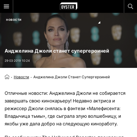
НОВОСТИ
Анджелина Джоли станет супергероиней
29⋅03⋅2019 10:24
Новости
Анджелина Джоли Станет Супергероиней
Отличные новости: Анджелина Джоли не собирается
завершать свою кинокарьеру! Недавно актриса и
режиссер Джоли снялась в фэнтези «Малефисента:
Владычица тьмы», где сыграла злую волшебницу, и
якобы уже дала добро на следующую киноработу.