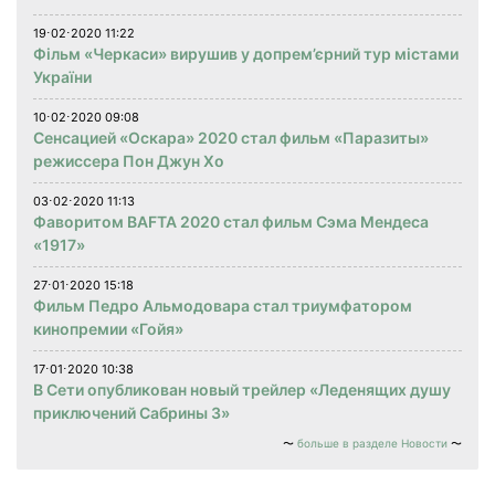
19⋅02⋅2020 11:22
Фільм «Черкаси» вирушив у допрем’єрний тур містами
України
10⋅02⋅2020 09:08
Сенсацией «Оскара» 2020 стал фильм «Паразиты»
режиссера Пон Джун Хо
03⋅02⋅2020 11:13
Фаворитом BAFTA 2020 стал фильм Сэма Мендеса
«1917»
27⋅01⋅2020 15:18
Фильм Педро Альмодовара стал триумфатором
кинопремии «Гойя»
17⋅01⋅2020 10:38
В Сети опубликован новый трейлер «Леденящих душу
приключений Сабрины 3»
больше в разделе Новости