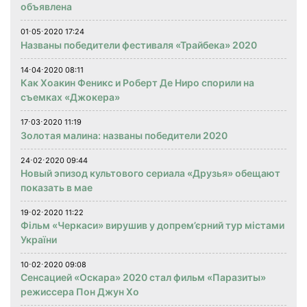
объявлена
01⋅05⋅2020 17:24
Названы победители фестиваля «Трайбека» 2020
14⋅04⋅2020 08:11
Как Хоакин Феникс и Роберт Де Ниро спорили на
съемках «Джокера»
17⋅03⋅2020 11:19
Золотая малина: названы победители 2020
24⋅02⋅2020 09:44
Новый эпизод культового сериала «Друзья» обещают
показать в мае
19⋅02⋅2020 11:22
Фільм «Черкаси» вирушив у допрем’єрний тур містами
України
10⋅02⋅2020 09:08
Сенсацией «Оскара» 2020 стал фильм «Паразиты»
режиссера Пон Джун Хо