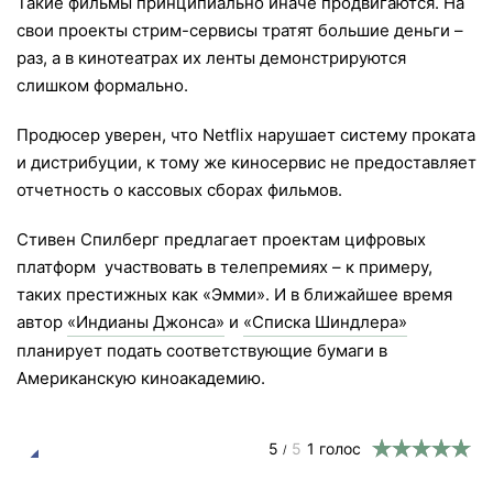
Такие фильмы принципиально иначе продвигаются. На
свои проекты стрим-сервисы тратят большие деньги –
раз, а в кинотеатрах их ленты демонстрируются
слишком формально.
Продюсер уверен, что Netflix нарушает систему проката
и дистрибуции, к тому же киносервис не предоставляет
отчетность о кассовых сборах фильмов.
Стивен Спилберг предлагает проектам цифровых
платформ участвовать в телепремиях – к примеру,
таких престижных как «Эмми». И в ближайшее время
автор
«Индианы Джонса»
и
«Списка Шиндлера»
планирует подать соответствующие бумаги в
Американскую киноакадемию.
5
5
1
голос
/