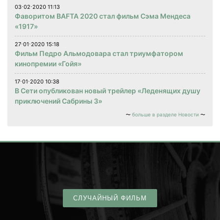
03⋅02⋅2020 11:13
Фаворитом BAFTA 2020 стал фильм Сэма Мендеса
«1917»
27⋅01⋅2020 15:18
Фильм Педро Альмодовара стал триумфатором
кинопремии «Гойя»
17⋅01⋅2020 10:38
В Сети опубликован новый трейлер «Леденящих душу
приключений Сабрины 3»
больше в разделе Новости
СЛУЧАЙНЫЙ ФИЛЬМ