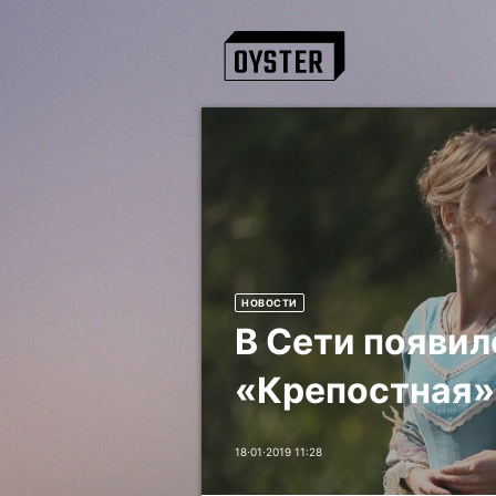
НОВОСТИ
В Сети появил
«Крепостная»
18⋅01⋅2019 11:28