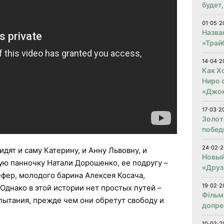
будет
01⋅05⋅2
Назва
«Трай
14⋅04⋅2
Как Х
Ниро 
«Джо
17⋅03⋅2
Золот
побед
24⋅02⋅2
дят и саму Катерину, и Анну Львовну, и
Новый
ную панночку Натали Дорошенко, ее подругу –
«Друз
фер, молодого барина Алексея Косача,
19⋅02⋅2
Однако в этой истории нет простых путей –
Фільм
пытания, прежде чем они обретут свободу и
допре
10⋅02⋅2