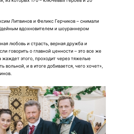
, из которых 170 – ключевых героев и 20
ксим Литвинов и Феликс Герчиков – снимали
 Идейным вдохновителем и шоураннером
ная любовь и страсть, верная дружба и
ли говорить о главной ценности – это все же
а жаждет этого, проходит через тяжелые
ть вольной, и в итоге добивается, чего хочет»,
инов.