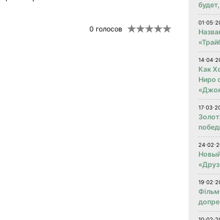
будет
01⋅05⋅2
0
голосов
Назва
«Трай
14⋅04⋅2
Как Х
Ниро 
«Джо
17⋅03⋅2
Золот
побед
24⋅02⋅2
Новый
«Друз
19⋅02⋅2
Фільм
допре
10⋅02⋅2