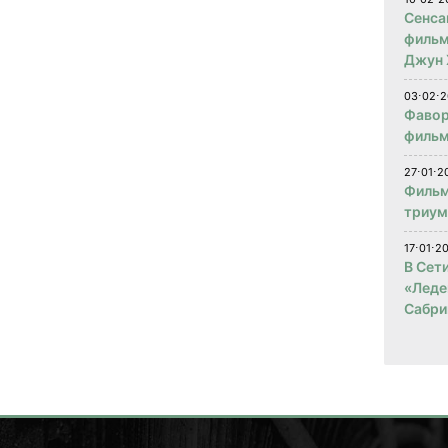
Сенса
фильм
Джун 
03⋅02⋅2
Фавор
фильм
27⋅01⋅2
Фильм
триум
17⋅01⋅2
В Сет
«Леде
Сабри