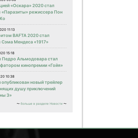
цией «Оскара» 2020 стал
 «Паразиты» режиссера Пон
Хо
020 11:13
итом BAFTA 2020 стал
 Сэма Мендеса «1917»
020 15:18
 Педро Альмодовара стал
фатором кинопремии «Гойя»
020 10:38
и опубликован новый трейлер
нящих душу приключений
ны 3»
больше в разделе Новости