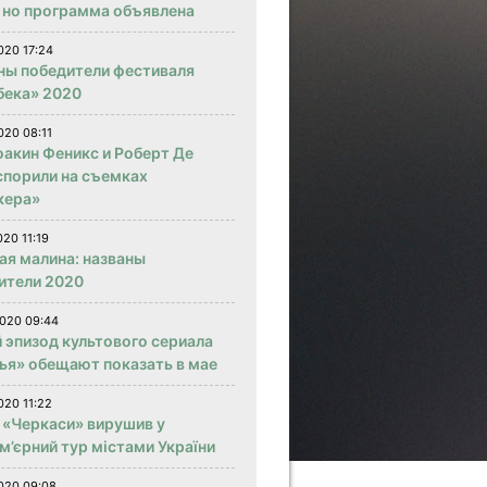
, но программа объявлена
020 17:24
ны победители фестиваля
бека» 2020
020 08:11
оакин Феникс и Роберт Де
спорили на съемках
кера»
020 11:19
ая малина: названы
ители 2020
020 09:44
 эпизод культового сериала
ья» обещают показать в мае
020 11:22
 «Черкаси» вирушив у
м’єрний тур містами України
020 09:08