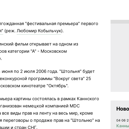
лгожданная "фестивальная премьера" первого
я"
(реж.
Любомир Кобыльчук
).
инский фильм открывает на одном из
ов категории "А" - Московском
.
 июня по 2 июля 2006 года. "Штольня" будет
еконкурсной программы "Вокруг света" 25
осковском кинотеатре "Октябрь".
мьера картины состоялась в рамках Каннского
организован немецкой компанией MDC
Ново
а все виды прав на ленту на весь мир, кроме
я переговоры о продаже прав на "Штольню" на
04⋅06⋅2
Канны
ции и стран СНГ.