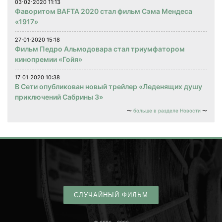
03⋅02⋅2020 11:13
Фаворитом BAFTA 2020 стал фильм Сэма Мендеса
«1917»
27⋅01⋅2020 15:18
Фильм Педро Альмодовара стал триумфатором
кинопремии «Гойя»
17⋅01⋅2020 10:38
В Сети опубликован новый трейлер «Леденящих душу
приключений Сабрины 3»
больше в разделе Новости
СЛУЧАЙНЫЙ ФИЛЬМ