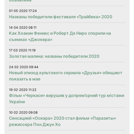
01⋅05⋅2020 17:24
Названы победители фестиваля «Трайбека» 2020
14⋅04⋅2020 08:11
Как Хоакин Феникс и Роберт Де Ниро спорили на
съемках «Джокера»
17⋅03⋅2020 11:19
Золотая малина: названы победители 2020
24⋅02⋅2020 09:44
Новый эпизод культового сериала «Друзья» обещают
показать в мае
19⋅02⋅2020 11:22
Фільм «Черкаси» вирушив у допрем’єрний тур містами
України
10⋅02⋅2020 09:08
Сенсацией «Оскара» 2020 стал фильм «Паразиты»
режиссера Пон Джун Хо