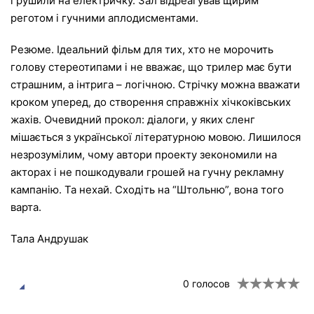
і рушили на електричку. Зал відреагував щирим
реготом і гучними аплодисментами.
Резюме. Ідеальний фільм для тих, хто не морочить
голову стереотипами і не вважає, що трилер має бути
страшним, а інтрига – логічною. Стрічку можна вважати
кроком уперед, до створення справжніх хічкоківських
жахів. Очевидний прокол: діалоги, у яких сленг
мішається з української літературною мовою. Лишилося
незрозумілим, чому автори проекту зекономили на
акторах і не пошкодували грошей на гучну рекламну
кампанію. Та нехай. Сходіть на “Штольню”, вона того
варта.
Тала Андрушак
0
голосов