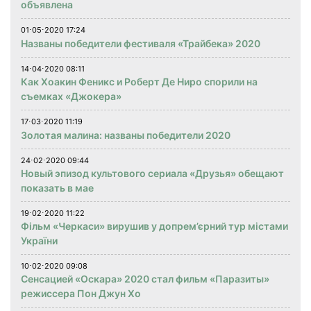
объявлена
01⋅05⋅2020 17:24
Названы победители фестиваля «Трайбека» 2020
14⋅04⋅2020 08:11
Как Хоакин Феникс и Роберт Де Ниро спорили на
съемках «Джокера»
17⋅03⋅2020 11:19
Золотая малина: названы победители 2020
24⋅02⋅2020 09:44
Новый эпизод культового сериала «Друзья» обещают
показать в мае
19⋅02⋅2020 11:22
Фільм «Черкаси» вирушив у допрем’єрний тур містами
України
10⋅02⋅2020 09:08
Сенсацией «Оскара» 2020 стал фильм «Паразиты»
режиссера Пон Джун Хо