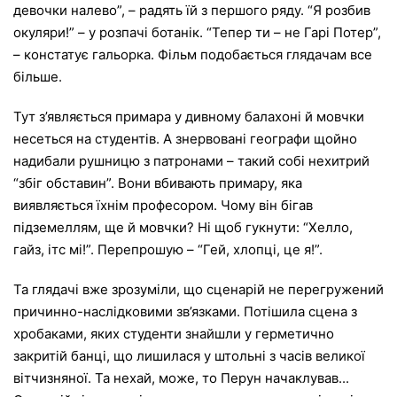
девочки налево”, – радять їй з першого ряду. “Я розбив
окуляри!” – у розпачі ботанік. “Тепер ти – не Гарі Потер”,
– констатує гальорка. Фільм подобається глядачам все
більше.
Тут з’являється примара у дивному балахоні й мовчки
несеться на студентів. А знервовані географи щойно
надибали рушницю з патронами – такий собі нехитрий
“збіг обставин”. Вони вбивають примару, яка
виявляється їхнім професором. Чому він бігав
підземеллям, ще й мовчки? Ні щоб гукнути: “Хелло,
гайз, ітс мі!”. Перепрошую – “Гей, хлопці, це я!”.
Та глядачі вже зрозуміли, що сценарій не перегружений
причинно-наслідковими зв’язками. Потішила сцена з
хробаками, яких студенти знайшли у герметично
закритій банці, що лишилася у штольні з часів великої
вітчизняної. Та нехай, може, то Перун начаклував...