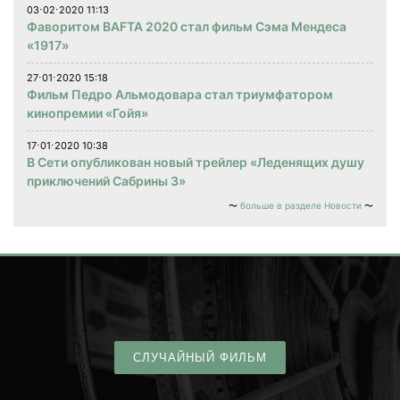
03⋅02⋅2020 11:13
Фаворитом BAFTA 2020 стал фильм Сэма Мендеса
«1917»
27⋅01⋅2020 15:18
Фильм Педро Альмодовара стал триумфатором
кинопремии «Гойя»
17⋅01⋅2020 10:38
В Сети опубликован новый трейлер «Леденящих душу
приключений Сабрины 3»
больше в разделе Новости
СЛУЧАЙНЫЙ ФИЛЬМ