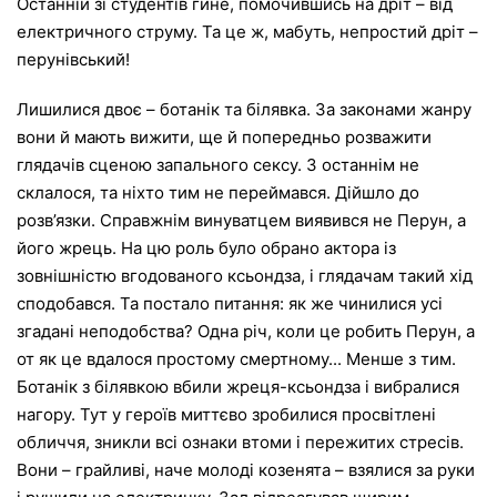
Останній зі студентів гине, помочившись на дріт – від
електричного струму. Та це ж, мабуть, непростий дріт –
перунівський!
Лишилися двоє – ботанік та білявка. За законами жанру
вони й мають вижити, ще й попередньо розважити
глядачів сценою запального сексу. З останнім не
склалося, та ніхто тим не переймався. Дійшло до
розв’язки. Справжнім винуватцем виявився не Перун, а
його жрець. На цю роль було обрано актора із
зовнішністю вгодованого ксьондза, і глядачам такий хід
сподобався. Та постало питання: як же чинилися усі
згадані неподобства? Одна річ, коли це робить Перун, а
от як це вдалося простому смертному... Менше з тим.
Ботанік з білявкою вбили жреця-ксьондза і вибралися
нагору. Тут у героїв миттєво зробилися просвітлені
обличчя, зникли всі ознаки втоми і пережитих стресів.
Вони – грайливі, наче молоді козенята – взялися за руки