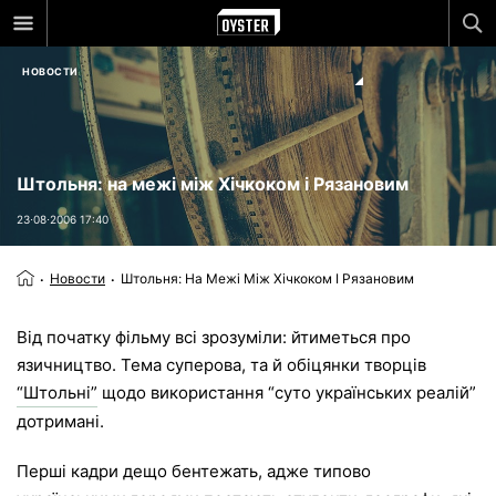
НОВОСТИ
Штольня: на межі між Хічкоком і Рязановим
23⋅08⋅2006 17:40
Новости
Штольня: На Межі Між Хічкоком І Рязановим
Від початку фільму всі зрозуміли: йтиметься про
язичництво. Тема суперова, та й обіцянки творців
“Штольні”
щодо використання “суто українських реалій”
дотримані.
Перші кадри дещо бентежать, адже типово