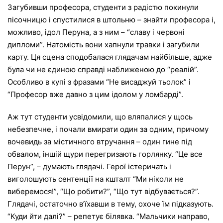
Загубивши професора, студенти з радістю покинули
пісочницю і спустилися в штольню – знайти професора і,
можливо, ідол Перуна, а з ним – “славу і червоні
дипломи”. Натомість вони хапнули травки і загубили
карту. Ця сцена сподобалася глядачам найбільше, адже
була чи не єдиною справді наближеною до “реалій”.
Особливо в купі з фразами “Не висаджуй тьолок” і
“Професор вже давно з цим ідолом у ломбарді”.
Аж тут студенти усвідомили, що вляпалися у щось
небезпечне, і почали вмирати один за одним, причому
вочевидь за містичного втручання – один гине під
обвалом, іншій щури перегризають горлянку. “Це все
Перун”, – думають глядачі. Герої істеричать і
виголошують сентенції на кшталт “Ми ніколи не
виберемося!”, “Що робити?”, “Що тут відбувається?”.
Глядачі, остаточно в’їхавши в тему, охоче їм підказують.
“Куди йти далі?” – репетує білявка. “Мальчики направо,