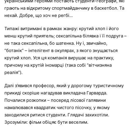
українськими героями постають студенти-географи, які
грають на відкритому спортмайданчику в баскетбол. Та
нехай. Добре, що хоч не регбі...
Типажі витримані в рамках жанру: крутий хлоп і його
менш крутий приятель; сексапільна білявка і її подруга –
не така сексапільна, бо шатенка. Ну і, звичайно,
“ботанік” – інтелігент в окулярах, з якого знущається
крутий хлоп. Уся ця компанія вирушає на практику,
причому на крутій іномарці (така собі “вітчизняна
реалія”).
Далі з’явився професор, який у дорогому туристичному
прикиді скоріше нагадував викладача Гарварда.
Почалися розкопки – посеред лісової галявини
намалювався квадратик чистого пісочку, у якому
заходилися ритися студенти. Глядачі захихотіли.
Зрозуміли: фільм обіцяє бути веселим.