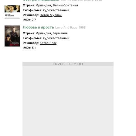
Страна:
Ирландия, Великобритания
Tип фильма:
Художественный
Режиссёр:
Питер Муллан
IMDb:
7.7
Любовь и ярость
Love And Rage
1998
Страна:
Ирландия, Германия
Tип фильма:
Художественный
Режиссёр:
Катал Блэк
IMDb:
5.1