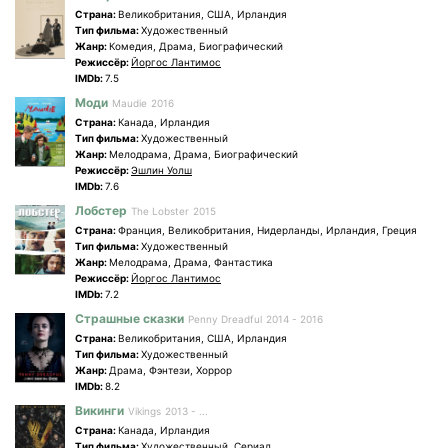
Страна:
Великобритания, США, Ирландия
Tип фильма:
Художественный
Жанр:
Комедия, Драма, Биографический
Режиссёр:
Йоргос Лантимос
IMDb:
7.5
Моди
Maudie
2016
Страна:
Канада, Ирландия
Tип фильма:
Художественный
Жанр:
Мелодрама, Драма, Биографический
Режиссёр:
Эшлин Уолш
IMDb:
7.6
Лобстер
The Lobster
2015
Страна:
Франция, Великобритания, Нидерланды, Ирландия, Греция
Tип фильма:
Художественный
Жанр:
Мелодрама, Драма, Фантастика
Режиссёр:
Йоргос Лантимос
IMDb:
7.2
Страшные сказки
Penny Dreadful
2014 - 2016
Страна:
Великобритания, США, Ирландия
Tип фильма:
Художественный
Жанр:
Драма, Фэнтези, Хоррор
IMDb:
8.2
Викинги
Vikings
2013 - ...
Страна:
Канада, Ирландия
Tип фильма:
Художественный, Сериал