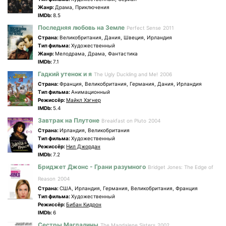
Жанр:
Драма, Приключения
IMDb:
8.5
Последняя любовь на Земле
Perfect Sense
2011
Страна:
Великобритания, Дания, Швеция, Ирландия
Tип фильма:
Художественный
Жанр:
Мелодрама, Драма, Фантастика
IMDb:
7.1
Гадкий утенок и я
The Ugly Duckling and Me!
2006
Страна:
Франция, Великобритания, Германия, Дания, Ирландия
Tип фильма:
Анимационный
Режиссёр:
Майкл Хэгнер
IMDb:
5.4
Завтрак на Плутоне
Breakfast on Pluto
2004
Страна:
Ирландия, Великобритания
Tип фильма:
Художественный
Режиссёр:
Нил Джордан
IMDb:
7.2
Бриджет Джонс - Грани разумного
Bridget Jones: The Edge of
Reason
2004
Страна:
США, Ирландия, Германия, Великобритания, Франция
Tип фильма:
Художественный
Режиссёр:
Бибан Кидрон
IMDb:
6
Сестры Магдалины
The Magdalene Sisters
2002