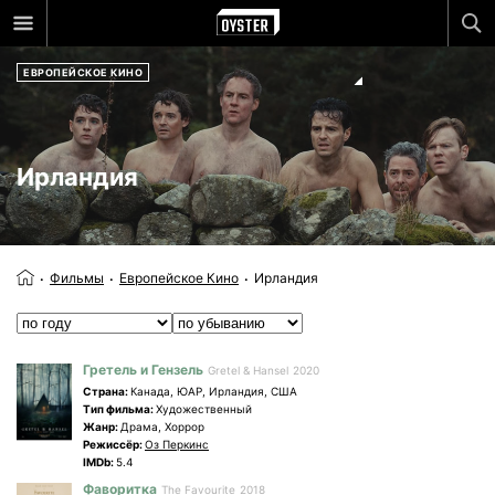
ЕВРОПЕЙСКОЕ КИНО
Ирландия
Фильмы
Европейское Кино
Ирландия
Гретель и Гензель
Gretel & Hansel
2020
Страна:
Канада, ЮАР, Ирландия, США
Tип фильма:
Художественный
Жанр:
Драма, Хоррор
Режиссёр:
Оз Перкинс
IMDb:
5.4
Фаворитка
The Favourite
2018