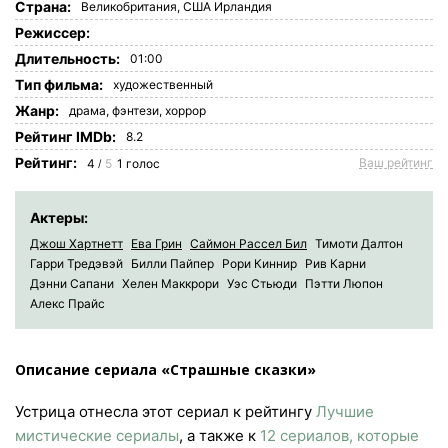
Страна:
Великобритания
,
США
Ирландия
Режиссер:
Длительность:
01:00
Tип фильма:
художественный
Жанр:
драма
,
фэнтези
,
хоррор
Рейтинг IMDb:
8.2
Рейтинг:
Ваш рейтинг
4
5
1
голос
/
Актеры:
Джош Хартнетт
Ева Грин
Саймон Рассел Бил
Тимоти Далтон
Гарри Тредэвэй
Билли Пайпер
Рори Киннир
Рив Карни
Дэнни Сапани
Хелен Маккрори
Уэс Стьюди
Пэтти Люпон
Алекс Прайс
Описание сериала «Страшные сказки»
Устрица отнесла этот сериал к рейтингу
Лучшие
мистические сериалы
, а также к
12 сериалов, которые