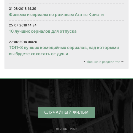
31⋅08⋅2018 14:39
Фильмы и сериалы по романам Агаты Кристи
25⋅07⋅2018 14:34
10 лучших сериалов для отпуска
27⋅06⋅2018 08:20
ТОП-8 лучших комедийных сериалов, над которыми
вы будете хохотать от души
больше в разделе топ
СЛУЧАЙНЫЙ ФИЛЬМ
© 2006 - 2026