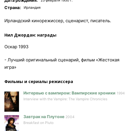
Дата рождения:
25 февраля 1950 г.
Страна:
Ирландия
Ирландский кинорежиссер, сценарист, писатель.
Нил Джордан: награды
Оскар 1993
- Лучший оригинальный сценарий, фильм «Жестокая
игра»
Фильмы и сериалы режисcера
Интервью с вампиром: Вампирские хроники
1994
Interview with the Vampire: The Vampire Chronicles
Завтрак на Плутоне
2004
Breakfast on Pluto