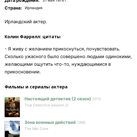
Дата рождения:
31 мая 1976 г.
Страна:
Ирландия
Ирландский актер.
Колин Фаррелл: цитаты
- Я живу с желанием прикоснуться, почувствовать.
Сколько ужасного было совершено людьми одинокими,
желающими ощутить что-то, нуждающимися в
прикосновении.
Фильмы и сериалы актера
Настоящий детектив (2 сезон)
2015
True Detective (season 2)
Зона военных действий
1999
The War Zone