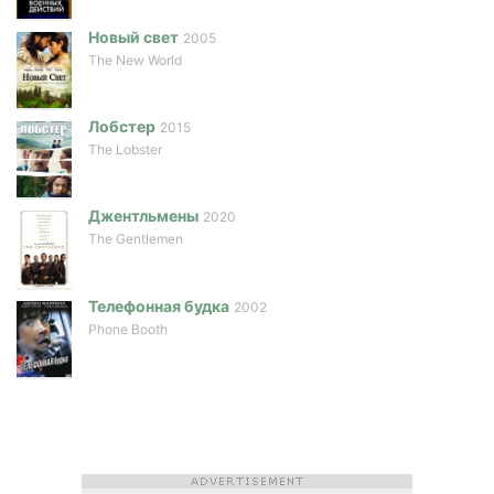
Новый свет
2005
The New World
Лобстер
2015
The Lobster
Джентльмены
2020
The Gentlemen
Телефонная будка
2002
Phone Booth