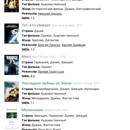
Tип фильма:
Художественный
Жанр:
Исторический фильм, Драма, Биографический
Режиссёр:
Николай Арсель
IMDb:
7.5
Тот, кто убивает
Den som dræber
2011
Страна:
Дания
Tип фильма:
Сериал, Художественный
Жанр:
Триллер, Детектив
Режиссёр:
Биргер Ларсен
,
Каспер Барфоэд
IMDb:
7.2
Мост
Bron/Broen
2011 - 2018
Страна:
Германия, Дания, Швеция
Tип фильма:
Сериал
Режиссёр:
Хенрик Георгссон
IMDb:
8.6
Последняя любовь на Земле
Perfect Sense
2011
Страна:
Великобритания, Дания, Швеция, Ирландия
Tип фильма:
Художественный
Жанр:
Мелодрама, Драма, Фантастика
IMDb:
7.1
Меланхолия
Melancholia
2011
Страна:
Франция, Германия, Дания, Швеция
Tип фильма:
Художественный
Жанр:
Драма, Фантастика
Режиссёр:
Ларс фон Триер