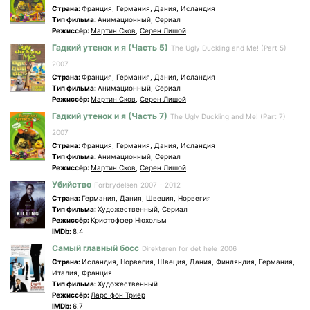
Страна:
Франция, Германия, Дания, Исландия
Tип фильма:
Анимационный, Сериал
Режиссёр:
Мартин Сков
,
Серен Лишой
Гадкий утенок и я (Часть 5)
The Ugly Duckling and Me! (Part 5)
2007
Страна:
Франция, Германия, Дания, Исландия
Tип фильма:
Анимационный, Сериал
Режиссёр:
Мартин Сков
,
Серен Лишой
Гадкий утенок и я (Часть 7)
The Ugly Duckling and Me! (Part 7)
2007
Страна:
Франция, Германия, Дания, Исландия
Tип фильма:
Анимационный, Сериал
Режиссёр:
Мартин Сков
,
Серен Лишой
Убийство
Forbrydelsen
2007 - 2012
Страна:
Германия, Дания, Швеция, Норвегия
Tип фильма:
Художественный, Сериал
Режиссёр:
Кристоффер Нюхольм
IMDb:
8.4
Самый главный босс
Direktøren for det hele
2006
Страна:
Исландия, Норвегия, Швеция, Дания, Финляндия, Германия,
Италия, Франция
Tип фильма:
Художественный
Режиссёр:
Ларс фон Триер
IMDb:
6.7