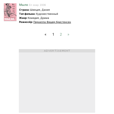
Мыло
En soap
2006
Страна:
Швеция, Дания
Tип фильма:
Художественный
Жанр:
Комедия, Драма
Режиссёр:
Пернилла Фишер Кристенсен
«
1
2
»