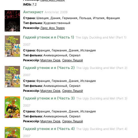
IMDb:
7.2
Антихрист
Antichrist
2009
Страна:
Швеция, Дания, Германия, Польша, Италия, Франция
Tип фильма:
Художественный
Режиссёр:
Ларс фон Триер
Гадкий утенок и я (Часть 1)
The Ugly Duckling and Me! (Part 1)
2007
Страна:
Франция, Германия, Дания, Исландия
Tип фильма:
Анимационный, Сериал
Режиссёр:
Мартин Сков
,
Серен Лишой
Гадкий утенок и я (Часть 2)
The Ugly Duckling and Me! (Part 2)
2007
Страна:
Франция, Германия, Дания, Исландия
Tип фильма:
Анимационный, Сериал
Режиссёр:
Мартин Сков
,
Серен Лишой
Гадкий утенок и я (Часть 3)
The Ugly Duckling and Me! (Part 3)
2007
Страна:
Франция, Германия, Дания, Исландия
Tип фильма:
Анимационный, Сериал
Режиссёр:
Мартин Сков
,
Серен Лишой
Гадкий утенок и я (Часть 4)
The Ugly Duckling and Me! (Part 4)
2007