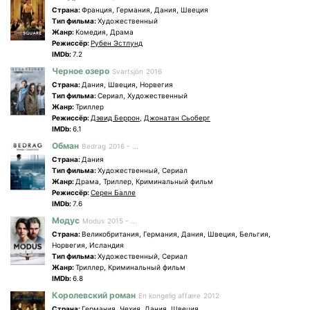
Страна:
Франция, Германия, Дания, Швеция
Tип фильма:
Художественный
Жанр:
Комедия, Драма
Режиссёр:
Рубен Эстлунд
IMDb:
7.2
Черное озеро
Svartsjön
2016
Страна:
Дания, Швеция, Норвегия
Tип фильма:
Сериал, Художественный
Жанр:
Триллер
Режиссёр:
Дэвид Беррон
,
Джонатан Сьоберг
IMDb:
6.1
Обман
Bedrag
2016 - ...
Страна:
Дания
Tип фильма:
Художественный, Сериал
Жанр:
Драма, Триллер, Криминальный фильм
Режиссёр:
Серен Балле
IMDb:
7.6
Модус
Modus
2015 - ...
Страна:
Великобритания, Германия, Дания, Швеция, Бельгия,
Норвегия, Исландия
Tип фильма:
Художественный, Сериал
Жанр:
Триллер, Криминальный фильм
IMDb:
6.8
Королевский роман
En kongelig affære
2012
Страна:
Германия, Чехия, Дания, Швеция