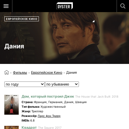
ЕВРОПЕЙСКОЕ КИНО
Дания
Фильмы
Европейское Кино
Дания
Дом, который построил Джек
The House that Jack Built
2018
Страна:
Франция, Германия, Дания, Швеция
Tип фильма:
Художественный
Жанр:
Триллер
Режиссёр:
Ларс фон Триер
IMDb:
6.8
Квадрат
The Square
2017