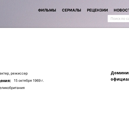
ФИЛЬМЫ
СЕРИАЛЫ
РЕЦЕНЗИИ
НОВОС
Доминик
актер,
режиссер
официал
ения:
15 октября 1969 г.
еликобритания