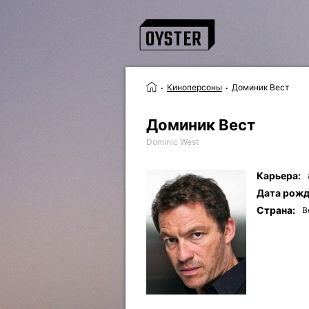
Киноперсоны
Доминик Вест
Доминик Вест
Dominic West
Карьера:
Дата рожд
Страна:
В