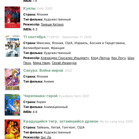
IMDb:
7.9
Куклы
Dolls
2002
Страна:
Япония
Tип фильма:
Художественный
Режиссёр:
Такеши Китано
IMDb:
6.3
11 сентября
11'09''01 - September 11
2002
Страна:
Мексика, Япония, США, Израиль, Босния и Герцеговина,
Великобритания, Франция
Tип фильма:
Художественный
Режиссёр:
Алехандро Гонсалес Иньяриту
,
Клод Лелуш
,
Кен Лоуч
,
Шон
Пенн
,
Мира Наир
,
Сехэй Имамура
Сакура. Война миров
2002
Страна:
Япония
Tип фильма:
Аниме
Черепашка-герой
Byeoljubu hero
2001
Страна:
Корея
Tип фильма:
Анимационный
IMDb:
4.6
Крадущийся тигр, затаившийся дракон
Wo hu cang long
2000
Страна:
Тайвань, Китай, Гонгконг, США
Tип фильма:
Художественный
Режиссёр:
Энг Ли