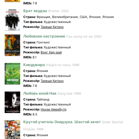
IMDb:
7.8
Брат якудзы
Brother
2000
Страна:
Франция, Великобритания, США, Япония, Япония
Tип фильма:
Художественный
Режиссёр:
Такеши Китано
Любовное настроение
Faa yeung nin wa
2000
Страна:
Гонгконг
Tип фильма:
Художественный
Режиссёр:
Вонг Кар-вай
IMDb:
8.1
Кикуджиро
Kikujirô no natsu
1999
Страна:
Япония
Tип фильма:
Художественный
Режиссёр:
Такеши Китано
IMDb:
7.8
Любовь юной Нак
Nang Nak
1999
Страна:
Тайланд
Tип фильма:
Художественный
Режиссёр:
Нонзи Нимибутр
IMDb:
6.5
Крутой учитель Онидзука. Шестой зачет
Great Teacher
Onizuka
1999
Страна:
Япония