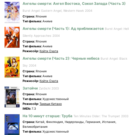
Ангелы смерти: Ангел Востока, Сокол Запада (Часть 3)
Burst Angel: Eastern Angel, Western Hawk
2004
Страна:
Япония
Tип фильма:
Аниме
Ангелы смерти (Часть 1): Ад приближается
Burst Angel: Hell
Silently Approaches
2004
Страна:
Япония
Tип фильма:
Аниме
Режиссёр:
Койти Охата
Ангелы смерти (Часть 2): Черные небеса
Burst Angel: Black
Sky
2004
Страна:
Япония
Tип фильма:
Аниме
Режиссёр:
Койти Охата
Затойчи
Zatôichi
2003
Страна:
Япония
Tип фильма:
Художественный
Режиссёр:
Такеши Китано
IMDb:
7.3
На 10 минут старше: Труба
Ten Minutes Older: The Trumpet
2003
Страна:
Китай, Финляндия, Нидерланды, Германия, Испания,
Великобритания
Tип фильма:
Художественный