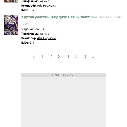
Tип фильма:
Аниме
Режиссёр:
Абэ Нориюки
IMDb:
8.5
Крутой учитель Онидзука: Пятый зачет
Great Teacher Onizuka
1999
Страна:
Япония
Tип фильма:
Аниме
Режиссёр:
Абэ Нориюки
IMDb:
8.5
«
1
2
3
4
5
6
»