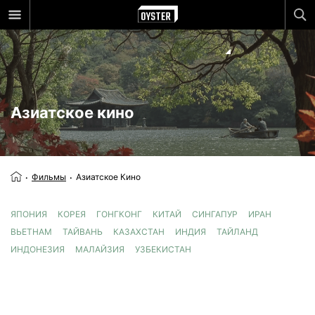
Азиатское кино
Фильмы
Азиатское Кино
ЯПОНИЯ
КОРЕЯ
ГОНГКОНГ
КИТАЙ
СИНГАПУР
ИРАН
ВЬЕТНАМ
ТАЙВАНЬ
КАЗАХСТАН
ИНДИЯ
ТАЙЛАНД
ИНДОНЕЗИЯ
МАЛАЙЗИЯ
УЗБЕКИСТАН