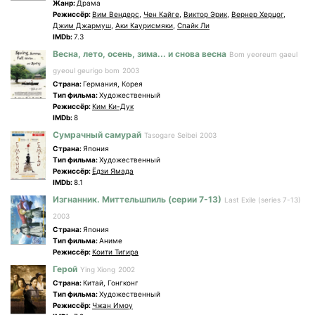
Жанр:
Драма
Режиссёр:
Вим Вендерс
,
Чен Кайге
,
Виктор Эрик
,
Вернер Херцог
,
Джим Джармуш
,
Аки Каурисмяки
,
Спайк Ли
IMDb:
7.3
Весна, лето, осень, зима... и снова весна
Bom yeoreum gaeul
gyeoul geurigo bom
2003
Страна:
Германия, Корея
Tип фильма:
Художественный
Режиссёр:
Ким Ки-Дук
IMDb:
8
Сумрачный самурай
Tasogare Seibei
2003
Страна:
Япония
Tип фильма:
Художественный
Режиссёр:
Ёдзи Ямада
IMDb:
8.1
Изгнанник. Миттельшпиль (серии 7-13)
Last Exile (series 7-13)
2003
Страна:
Япония
Tип фильма:
Аниме
Режиссёр:
Коити Тигира
Герой
Ying Xiong
2002
Страна:
Китай, Гонгконг
Tип фильма:
Художественный
Режиссёр:
Чжан Имоу