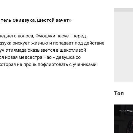
тель Онидзука. Шестой зачет»
леднего волоса, Фуюцуки пасует перед
дзука рискует жизнью и попадает под действие
вуч Утиямада оказывается в щекотливой
ся новая медсестра Нао - девушка со
оторая не прочь пофлиртовать с учениками!
Топ
31⋅03⋅202