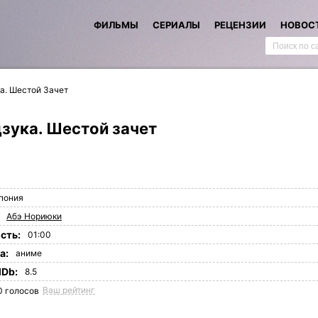
ФИЛЬМЫ
СЕРИАЛЫ
РЕЦЕНЗИИ
НОВОС
а. Шестой Зачет
зука. Шестой зачет
пония
Абэ Нориюки
сть:
01:00
а:
аниме
MDb:
8.5
Ваш рейтинг
0
голосов