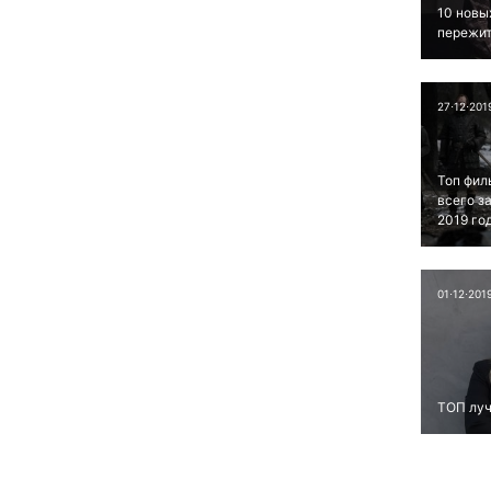
10 новы
пережит
27⋅12⋅201
Топ фил
всего з
2019 го
01⋅12⋅201
ТОП луч