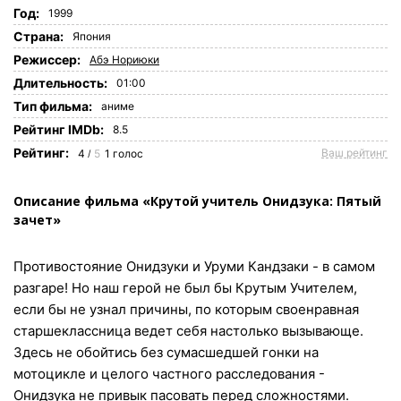
Год:
1999
Страна:
Япония
Режиссер:
Абэ Нориюки
Длительность:
01:00
Tип фильма:
аниме
Рейтинг IMDb:
8.5
Рейтинг:
Ваш рейтинг
4
5
1
голос
/
Описание фильма «Крутой учитель Онидзука: Пятый
зачет»
Противостояние Онидзуки и Уруми Кандзаки - в самом
разгаре! Но наш герой не был бы Крутым Учителем,
если бы не узнал причины, по которым своенравная
старшеклассница ведет себя настолько вызывающе.
Здесь не обойтись без сумасшедшей гонки на
мотоцикле и целого частного расследования -
Онидзука не привык пасовать перед сложностями.