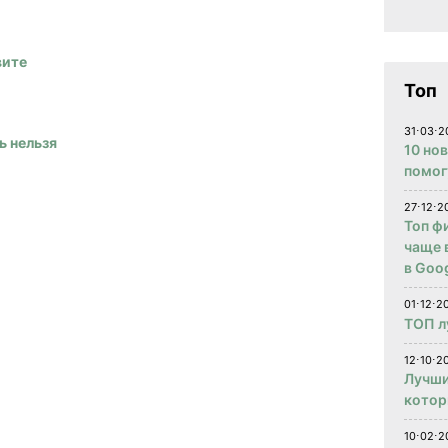
вите
Топ
31⋅03⋅2
ь нельзя
10 но
помог
27⋅12⋅2
Топ ф
чаще 
в Goog
01⋅12⋅2
ТОП л
12⋅10⋅20
Лучши
котор
10⋅02⋅2