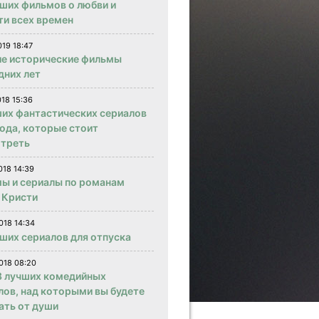
чших фильмов о любви и
ти всех времен
019 18:47
е исторические фильмы
дних лет
018 15:36
ших фантастических сериалов
года, которые стоит
треть
018 14:39
ы и сериалы по романам
 Кристи
018 14:34
чших сериалов для отпуска
018 08:20
 лучших комедийных
лов, над которыми вы будете
ать от души