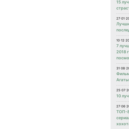
15 лу
страс
27⋅01⋅2
Лучши
после
10⋅12⋅2
7 луч
2018 
посмо
31⋅08⋅2
Фильм
Агаты
25⋅07⋅2
10 лу
27⋅06⋅2
ТОП-8
сериа
хохот