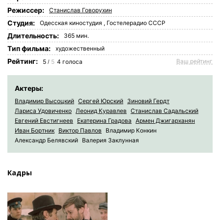
Режиссер:
Станислав Говорухин
Студия:
Одесская киностудия
,
Гостелерадио СССР
Длительность:
365 мин.
Tип фильма:
художественный
Рейтинг:
Ваш рейтинг
5
5
4
голоса
/
Актеры:
Владимир Высоцкий
Сергей Юрский
Зиновий Гердт
Лариса Удовиченко
Леонид Куравлев
Станислав Садальский
Евгений Евстигнеев
Екатерина Градова
Армен Джигарханян
Иван Бортник
Виктор Павлов
Владимир Конкин
Александр Белявский
Валерия Заклунная
Кадры