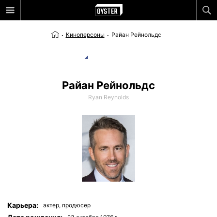
Киноперсоны
Райан Рейнольдс
Райан Рейнольдс
Ryan Reynolds
Карьера:
актер,
продюсер