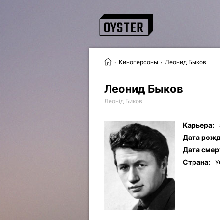
Киноперсоны
Леонид Быков
Леонид Быков
Леонід Биков
Карьера:
Дата рожд
Дата смер
Страна:
У