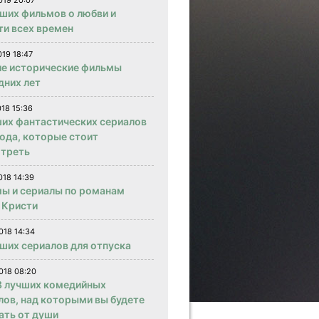
019 20:07
чших фильмов о любви и
ти всех времен
019 18:47
е исторические фильмы
дних лет
018 15:36
ших фантастических сериалов
года, которые стоит
треть
018 14:39
ы и сериалы по романам
 Кристи
018 14:34
чших сериалов для отпуска
018 08:20
 лучших комедийных
лов, над которыми вы будете
ать от души