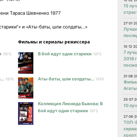
10⋅02⋅2
15 лу
страс
мени Тараса Шевченко 1977
27⋅01⋅2
„старики“» и «Аты-баты, шли солдаты…»
Лучши
после
Фильмы и сериалы режисcера
10⋅12⋅2
7 луч
и
В бой идут одни старики
1973
1973
2018 
посмо
31⋅08⋅2
..
Аты-баты, шли солдаты...
1976
1976
Фильм
Агаты
25⋅07⋅2
Коллекция Леонида Быкова: В
10 лу
бой идут одни старики
1973
27⋅06⋅2
ТОП-8
сериа
хохот