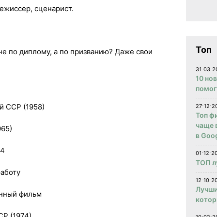
режиссер, сценарист.
Топ
 не по диплому, а по призванию? Даже свои
31⋅03⋅2
10 но
помог
й ССР (1958)
27⋅12⋅2
Топ ф
чаще 
65)
в Goog
74
01⋅12⋅2
ТОП л
работу
12⋅10⋅20
Лучши
енный фильм
котор
Р (1974)