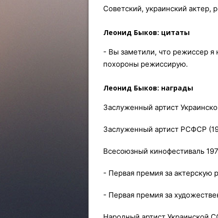
Советский, украинский актер, 
Леонид Быков: цитаты
- Вы заметили, что режиссер я
похороны режиссирую.
Леонид Быков: награды
Заслуженный артист Украинско
Заслуженный артист РСФСР (19
Всесоюзный кинофестиваль 19
- Первая премия за актерскую 
- Первая премия за художеств
Народный артист Украинской СС