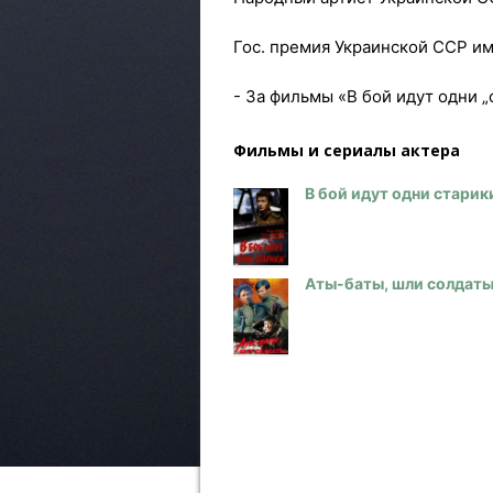
Гос. премия Украинской ССР и
- За фильмы «В бой идут одни 
Фильмы и сериалы актера
В бой идут одни старик
Аты-баты, шли солдаты.