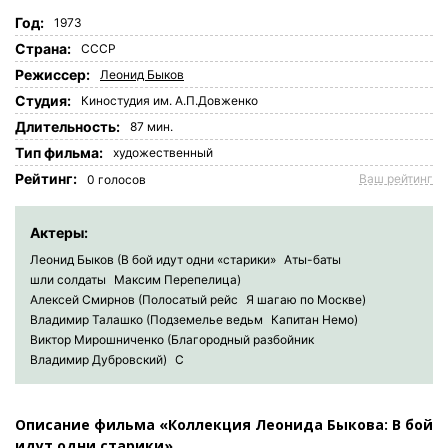
Год:
1973
Страна:
СССР
Режиссер:
Леонид Быков
Студия:
Киностудия им. А.П.Довженко
Длительность:
87 мин.
Tип фильма:
художественный
Рейтинг:
Ваш рейтинг
0
голосов
Актеры:
Леонид Быков (В бой идут одни «старики»
Аты-баты
шли солдаты
Максим Перепелица)
Алексей Смирнов (Полосатый рейс
Я шагаю по Москве)
Владимир Талашко (Подземелье ведьм
Капитан Немо)
Виктор Мирошниченко (Благородный разбойник
Владимир Дубровский)
С
Описание фильма «Коллекция Леонида Быкова: В бой
идут одни старики»