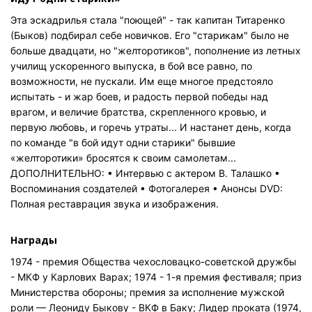
Эта эскадрилья стала "поющей" - так капитан Титаренко
(Быков) подбирал себе новичков. Его "старикам" было не
больше двадцати, но "желторотиков", пополнение из летных
училищ ускоренного выпуска, в бой все равно, по
возможности, не пускали. Им еще многое предстояло
испытать - и жар боев, и радость первой победы над
врагом, и величие братства, скрепленного кровью, и
первую любовь, и горечь утраты... И настанет день, когда
по команде "в бой идут одни старики" бывшие
«желторотики» бросятся к своим самолетам...
ДОПОЛНИТЕЛЬНО: • Интервью с актером В. Талашко •
Воспоминания создателей • Фотогалерея • Анонсы DVD:
Полная реставрация звука и изображения.
Награды
1974 - премия Общества чехословацко-советской дружбы
- МКФ у Карлових Варах; 1974 - 1-я премия фестиваля; приз
Министерства обороны; премия за исполнение мужской
роли — Леониду Быкову - ВКФ в Баку; Лидер проката (1974,