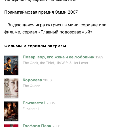
Праймтаймовая премия Эмми 2007
- Выдающаяся игра актрисы в мини-сериале или
фильме, сериал «Главный подозрваемый»
Фильмы и сериалы актриcы
Повар, вор, его жена и ее любовник
1989
The Cook, the Thief, His Wife & Her Lover
Королева
2006
The Queen
Елизавета I
2005
Elizabeth I
Госфорд Парк
2001