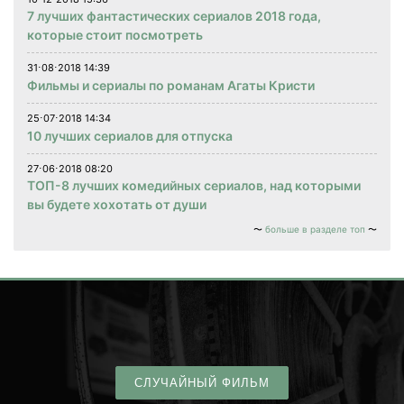
7 лучших фантастических сериалов 2018 года,
которые стоит посмотреть
31⋅08⋅2018 14:39
Фильмы и сериалы по романам Агаты Кристи
25⋅07⋅2018 14:34
10 лучших сериалов для отпуска
27⋅06⋅2018 08:20
ТОП-8 лучших комедийных сериалов, над которыми
вы будете хохотать от души
больше в разделе топ
СЛУЧАЙНЫЙ ФИЛЬМ