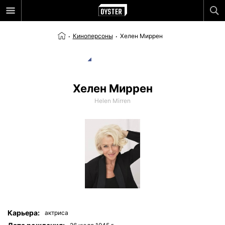
Киноперсоны
Хелен Миррен
Хелен Миррен
Helen Mirren
Карьера:
актриса