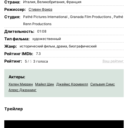
Страна:
Италия
,
Великобритания
,
Франция
Режиссер:
Стивен Фрирз
Студия:
Pathé Pictures International
,
Granada Film Productions
,
Pathé
Renn Productions
Длительность:
01:08
Tип фильма:
художественный
Жанр:
исторический фильм
,
драма
,
биографический
Рейтинг IMDb:
7.3
Рейтинг:
Ваш рейтинг
5
5
3
голоса
/
Актеры:
Хелен Миррен
Майкл Шин
Джеймс Кромвелл
Сильвия Симс
Алекс Дженнинг
Трейлер