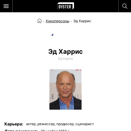
Киноперсоны
Эд Харрис
Эд Харрис
Ed Harris
Карьера:
актер,
режиссер,
продюсер,
сценарист