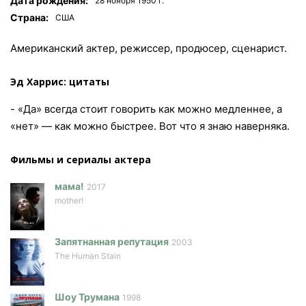
Дата рождения:
28 ноября 1950 г.
Страна:
США
Американский актер, режиссер, продюсер, сценарист.
Эд Харрис: цитаты
- «Да» всегда стоит говорить как можно медленнее, а
«нет» — как можно быстрее. Вот что я знаю наверняка.
Фильмы и сериалы актера
мама!
2017
mother!
Запятнанная репутация
2003
The Human Stain
Шоу Трумана
1998