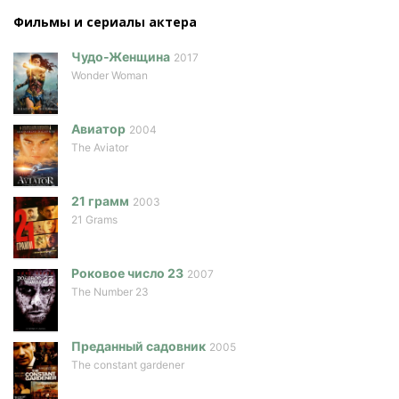
Фильмы и сериалы актера
Чудо-Женщина
2017
Wonder Woman
Авиатор
2004
The Aviator
21 грамм
2003
21 Grams
Роковое число 23
2007
The Number 23
Преданный садовник
2005
The constant gardener