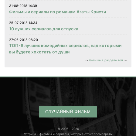
31⋅08⋅2018 14:39
Фильмы и сериалы по романам Агаты Кристи
25⋅07⋅2018 14:34
10 лучших сериалов для отпуска
27⋅06⋅2018 08:20
ТОП-8 лучших комедийных сериалов, над которыми
вы будете хохотать от души
больше в разделе топ
СЛУЧАЙНЫЙ ФИЛЬМ
© 2006 - 2026
Устрица - фильмы и сериалы, которые стоит посмотреть