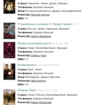
Страна:
Германия, Чехия, Дания, Швеция
Tип фильма:
Художественный
Жанр:
Исторический фильм, Драма, Биографический
Режиссёр:
Николай Арсель
IMDb:
7.5
Утомленные солнцем 2: Предстояние
2010
Страна:
Россия, Чехия, Германия, Франция
Tип фильма:
Художественный
Режиссёр:
Никита Михалков
Жизнь в розовом цвете
La môme
2007
Страна:
Чехия, Великобритания, Франция
Tип фильма:
Художественный
Режиссёр:
Оливье Даан
IMDb:
5.2
Иллюзионист
The Illusionist
2006
Страна:
США, Чехия
Tип фильма:
Художественный
Жанр:
Мелодрама, Драма, Мистика
Режиссёр:
Нейл Бергер
IMDb:
7.6
Оливер Твист
Oliver Twist
2005
Страна:
Чехия, Италия, Великобритания, Франция
Tип фильма:
Художественный
Режиссёр:
Роман Поланский