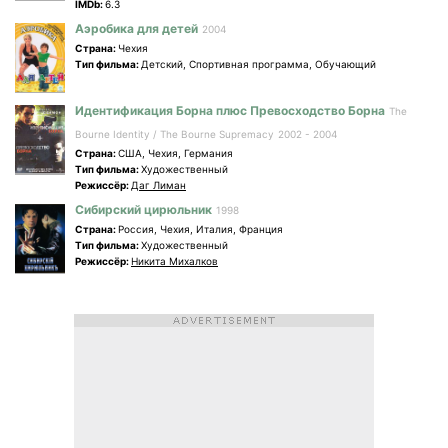
IMDb:
6.3
Аэробика для детей
2004
Страна:
Чехия
Tип фильма:
Детский, Спортивная программа, Обучающий
Идентификация Борна плюс Превосходство Борна
The
Bourne Identity / The Bourne Supremacy
2002 - 2004
Страна:
США, Чехия, Германия
Tип фильма:
Художественный
Режиссёр:
Даг Лиман
Сибирский цирюльник
1998
Страна:
Россия, Чехия, Италия, Франция
Tип фильма:
Художественный
Режиссёр:
Никита Михалков