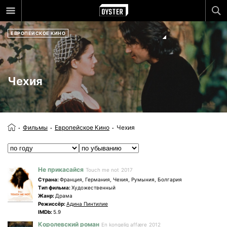
ЕВРОПЕЙСКОЕ КИНО
Чехия
Фильмы
Европейское Кино
Чехия
Не прикасайся
Touch me not
2017
Страна:
Франция, Германия, Чехия, Румыния, Болгария
Tип фильма:
Художественный
Жанр:
Драма
Режиссёр:
Адина Пинтилие
IMDb:
5.9
Королевский роман
En kongelig affære
2012