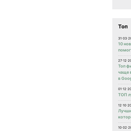
Топ
31⋅03⋅2
10 но
помог
27⋅12⋅2
Топ ф
чаще 
в Goog
01⋅12⋅2
ТОП л
12⋅10⋅20
Лучши
котор
10⋅02⋅2