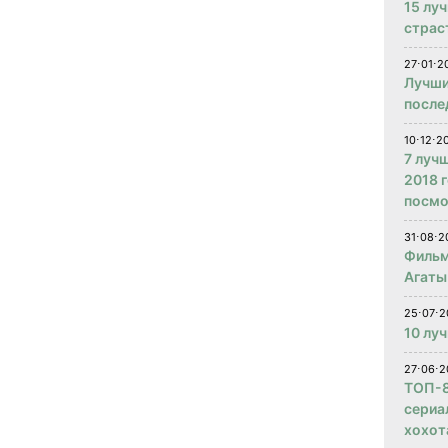
15 лу
страс
27⋅01⋅2
Лучши
после
10⋅12⋅2
7 луч
2018 
посмо
31⋅08⋅2
Фильм
Агаты
25⋅07⋅2
10 лу
27⋅06⋅2
ТОП-8
сериа
хохот