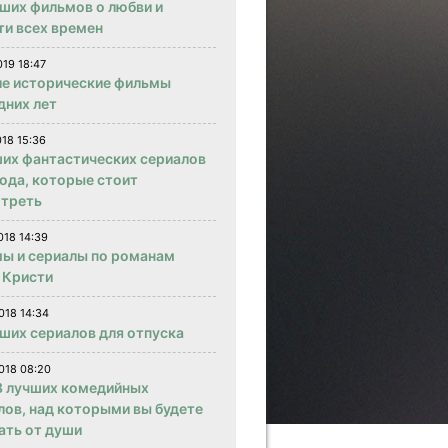
чших фильмов о любви и
ти всех времен
019 18:47
е исторические фильмы
дних лет
018 15:36
ших фантастических сериалов
года, которые стоит
треть
018 14:39
ы и сериалы по романам
 Кристи
018 14:34
чших сериалов для отпуска
018 08:20
 лучших комедийных
лов, над которыми вы будете
ать от души