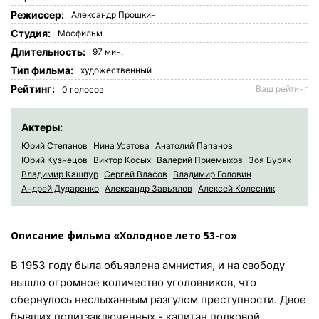
Режиссер:
Александр Прошкин
Студия:
Мосфильм
Длительность:
97 мин.
Tип фильма:
художественный
Рейтинг:
Ваш рейтинг
0
голосов
Актеры:
Юрий Степанов
Нина Усатова
Анатолий Папанов
Юрий Кузнецов
Виктор Косых
Валерий Приемыхов
Зоя Буряк
Владимир Кашпур
Сергей Власов
Владимир Головин
Андрей Дударенко
Александр Завьялов
Алексей Колесник
Описание фильма «Холодное лето 53-го»
В 1953 году была объявлена амнистия, и на свободу
вышло огромное количество уголовников, что
обернулось неслыханным разгулом преступности. Двое
бывших политзаключенных - капитан полковой