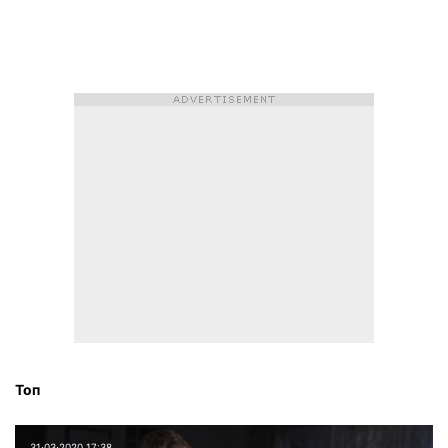
Топ
31⋅03⋅2020 17:38