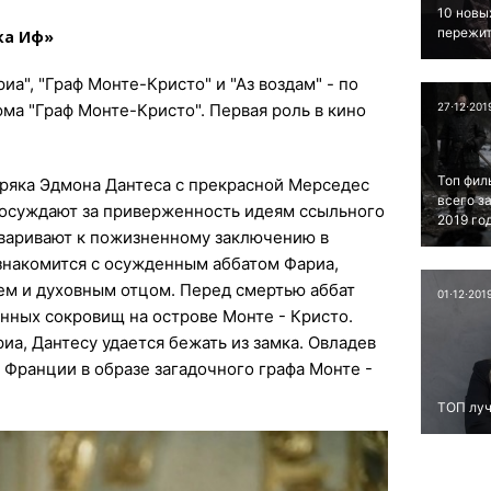
10 новы
пережит
ка Иф»
иа", "Граф Монте-Кристо" и "Аз воздам" - по
ма "Граф Монте-Кристо". Первая роль в кино
27⋅12⋅201
Топ фил
ряка Эдмона Дантеса с прекрасной Мерседес
всего з
осуждают за приверженность идеям ссыльного
2019 го
варивают к пожизненному заключению в
знакомится с осужденным аббатом Фариа,
ем и духовным отцом. Перед смертью аббат
01⋅12⋅201
нных сокровищ на острове Монте - Кристо.
а, Дантесу удается бежать из замка. Овладев
 Франции в образе загадочного графа Монте -
ТОП луч