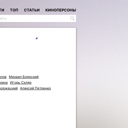
ТИ
ТОП
СТАТЬИ
КИНОПЕРСОНЫ
илов
Михаил Боярский
хина
Игорь Скляр
воржецкий
Алексей Петренко