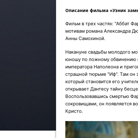
Описание фильма «Узник зам
Фильм в трех частях: "Аббат Фар
мотивам романа Александра Дю
Анны Самохиной.
Накануне свадьбы молодого мо
юношу по ложному обвинению 
императора Наполеона и приго
страшной тюрьме "Иф". Там он 
который становится его учител
открывает Дантесу тайну бесце
Воспользовавшись смертью Фари
сокровищами, он появляется во
Кристо.