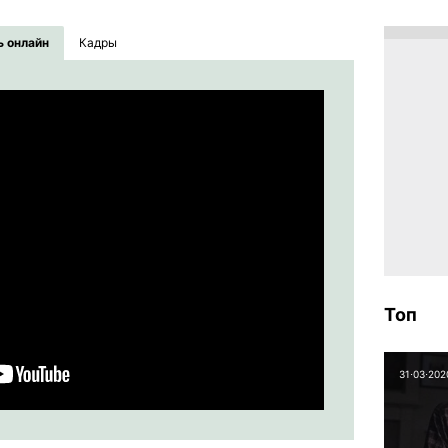
ь онлайн
Кадры
Топ
31⋅03⋅202