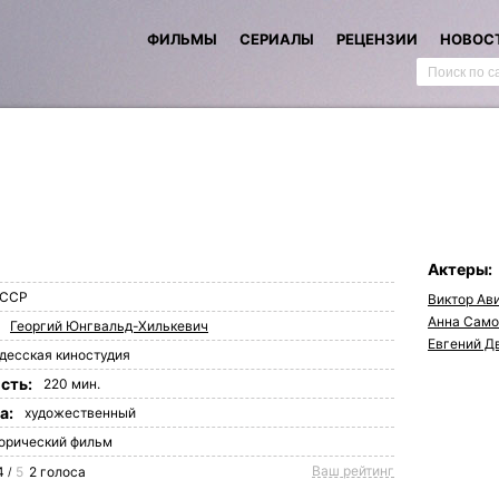
ФИЛЬМЫ
СЕРИАЛЫ
РЕЦЕНЗИИ
НОВОС
Актеры:
ССР
Виктор Ав
Анна Само
Георгий Юнгвальд-Хилькевич
Евгений Д
десская киностудия
сть:
220 мин.
а:
художественный
орический фильм
Ваш рейтинг
4
5
2
голоса
/