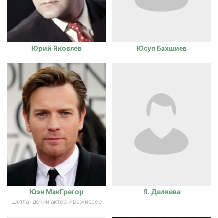
Юрий Яковлев
Юсуп Бахшиев
Юэн МакГрегор
Я. Делиева
Шотландский актер и режиссер