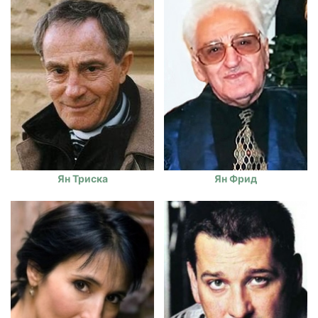
Ян Триска
Ян Фрид