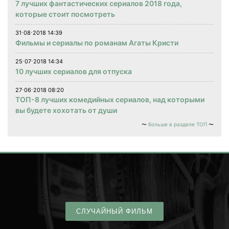
7 лучших фантастических сериалов 2018 года,
которые стоит посмотреть
31⋅08⋅2018 14:39
Фильмы и сериалы по романам Агаты Кристи
25⋅07⋅2018 14:34
10 лучших сериалов для отпуска
27⋅06⋅2018 08:20
ТОП-8 лучших комедийных сериалов, над которыми
вы будете хохотать от души
больше в разделе ТОП
СЛУЧАЙНЫЙ ФИЛЬМ