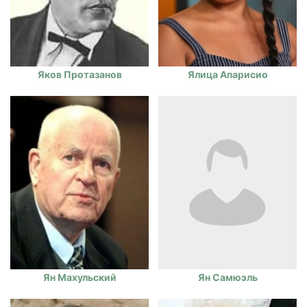
Яков Протазанов
Ялица Апарисио
Ян Махульский
Ян Самюэль