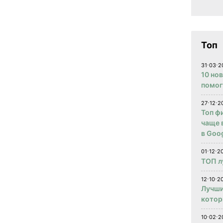
Топ
31⋅03⋅2
10 но
помог
27⋅12⋅2
Топ ф
чаще 
в Goog
01⋅12⋅2
ТОП л
12⋅10⋅20
Лучши
котор
10⋅02⋅2