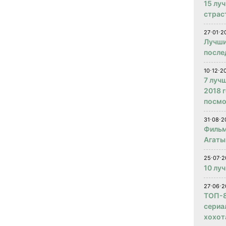
15 лу
страс
27⋅01⋅2
Лучши
после
10⋅12⋅2
7 луч
2018 
посмо
31⋅08⋅2
Фильм
Агаты
25⋅07⋅2
10 лу
27⋅06⋅2
ТОП-8
сериа
хохот