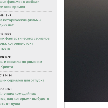
чших фильмов о любви и
ти всех времен
019 18:47
е исторические фильмы
дних лет
018 15:36
ших фантастических сериалов
года, которые стоит
треть
018 14:39
ы и сериалы по романам
 Кристи
018 14:34
чших сериалов для отпуска
018 08:20
 лучших комедийных
лов, над которыми вы будете
ать от души