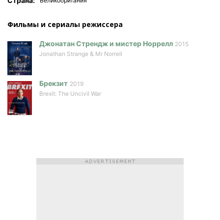
Страна:
Великобритания
Фильмы и сериалы режисcера
Джонатан Стрендж и мистер Норрелл
2015
Jonathan Strange & Mr Norrell
Брекзит
2019
Brexit: The Uncivil War