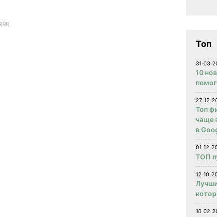
990
Топ
31⋅03⋅2
10 но
помог
27⋅12⋅2
Топ ф
чаще 
в Goog
01⋅12⋅2
ТОП л
12⋅10⋅20
Лучши
котор
10⋅02⋅2