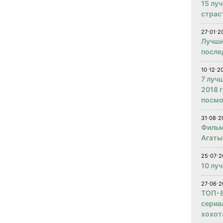
15 лу
страс
27⋅01⋅2
Лучши
после
10⋅12⋅2
7 луч
2018 
посмо
31⋅08⋅2
Фильм
Агаты
25⋅07⋅2
10 лу
27⋅06⋅2
ТОП-8
сериа
хохот