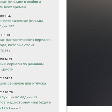
чших фильмов о любви и
ти всех времен
019 18:47
е исторические фильмы
дних лет
018 15:36
ших фантастических сериалов
года, которые стоит
треть
018 14:39
ы и сериалы по романам
 Кристи
018 14:34
чших сериалов для отпуска
018 08:20
 лучших комедийных
лов, над которыми вы будете
ать от души