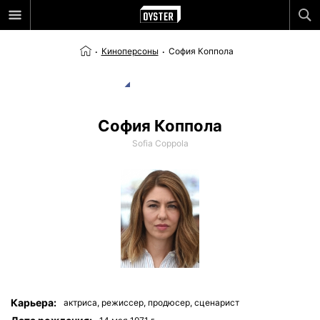
Киноперсоны
София Коппола
София Коппола
Sofia Coppola
Карьера:
актриса,
режиссер,
продюсер,
сценарист