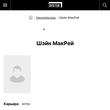
Киноперсоны
Шэйн МакРей
Шэйн МакРей
Карьера:
актер