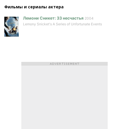
Фильмы и сериалы актера
Лемони Сникет: 33 несчастья
2004
Lemony Snicket's A Series of Unfortunate Events