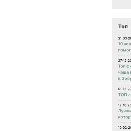
Топ
31⋅03⋅2
10 но
помог
27⋅12⋅2
Топ ф
чаще 
в Goog
01⋅12⋅2
ТОП л
12⋅10⋅20
Лучши
котор
10⋅02⋅2