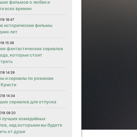
чших фильмов о любви и
ти всех времен
019 18:47
е исторические фильмы
дних лет
018 15:36
ших фантастических сериалов
года, которые стоит
треть
018 14:39
ы и сериалы по романам
 Кристи
018 14:34
чших сериалов для отпуска
018 08:20
 лучших комедийных
лов, над которыми вы будете
ать от души