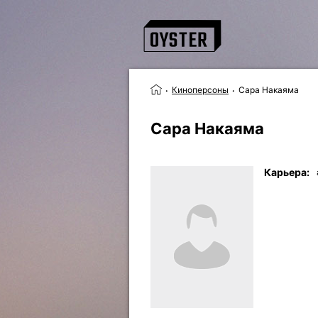
Киноперсоны
Сара Накаяма
Сара Накаяма
Карьера: