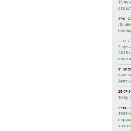
15 лу
страс
27⋅01⋅2
Лучши
после
10⋅12⋅2
7 луч
2018 
посмо
31⋅08⋅2
Фильм
Агаты
25⋅07⋅2
10 лу
27⋅06⋅2
ТОП-8
сериа
хохот