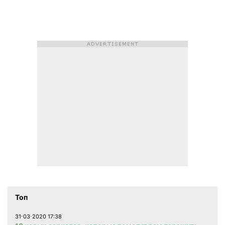
Топ
31⋅03⋅2020 17:38