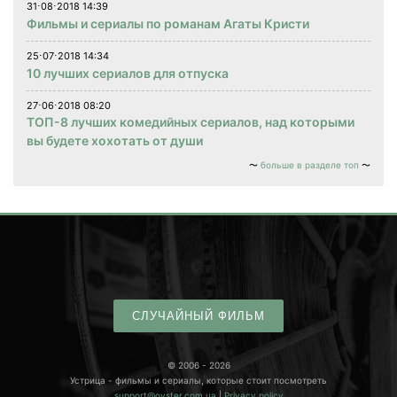
31⋅08⋅2018 14:39
Фильмы и сериалы по романам Агаты Кристи
25⋅07⋅2018 14:34
10 лучших сериалов для отпуска
27⋅06⋅2018 08:20
ТОП-8 лучших комедийных сериалов, над которыми
вы будете хохотать от души
больше в разделе топ
СЛУЧАЙНЫЙ ФИЛЬМ
© 2006 - 2026
Устрица - фильмы и сериалы, которые стоит посмотреть
support@oyster.com.ua
|
Privacy policy